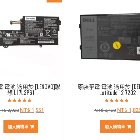
電池 適用於 [LENOVO]聯
原裝筆電 電池 適用於 [DEL
想 L17L3P61
Latitude 12 7202
評分
評分
原
目
原
NT$
1,551
NT$
1,82
NT$
2,928
NT$
3,129
5.00
5.00
滿分 5
滿分 5
始
前
始
價
價
價
加入購物車
加入購物車
格：
格：
格：
NT$ 2,928。
NT$ 1,551。
NT$ 3,1