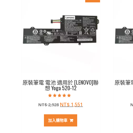
原裝筆電 電池 適用於 [LENOVO]聯
原裝筆電 
想 Yoga 520-12
評分
原
目
NT$
1,551
NT$
2,928
5.00
滿分 5
始
前
價
價
加入購物車
格：
格：
NT$ 2,928。
NT$ 1,551。