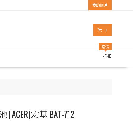
我的賬戶
0
減價
折扣
CER]宏基 BAT-712