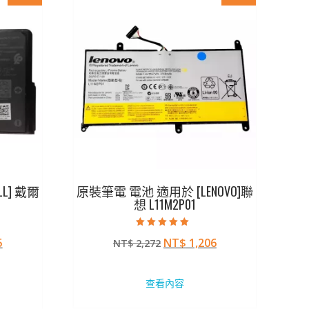
L] 戴爾
原裝筆電 電池 適用於 [LENOVO]聯
想 L11M2P01
評分
目
原
目
5
NT$
1,206
NT$
2,272
5.00
滿分 5
前
始
前
價
價
價
查看內容
格：
格：
格：
29。
NT$ 1,825。
NT$ 2,272。
NT$ 1,206。