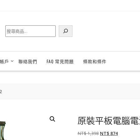
搜
尋
帳戶
聯絡我們
FAQ 常見問題
條款和條件
2
原裝平板電腦電池 [A
原
目
NT$
1,398
NT$
874
始
前