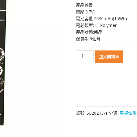
產品參數
價
價
電壓:3.7V
格：
格：
電池容量:4040mAh(15Wh)
NT$ 1,398。
NT$ 874。
電芯類型: Li-Polymer
產品狀態:新品
保質期:6個月
原
加入購物車
裝
平
板
電
腦
電
池
[ACER]
貨號:
SL20273-1
分類:
平板電腦
宏
基
BAT-
712