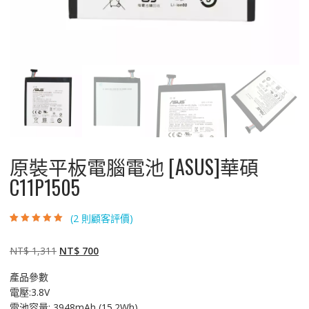
原裝平板電腦電池 [ASUS]華碩
C11P1505
(
2
則顧客評價)
評分
2
5.00
/ 5，
已有
位顧客進
行評分
原
目
NT$
1,311
NT$
700
始
前
產品參數
價
價
電壓:3.8V
格：
格：
電池容量: 3948mAh (15.2Wh)