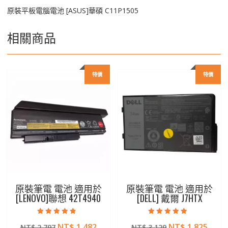
原裝平板電腦電池 [ASUS]華碩 C11P1505
相關商品
特價
特價
原裝筆電 電池 適用於
原裝筆電 電池 適用於
[LENOVO]聯想 42T4940
[DELL] 戴爾 J7HTX
評分
評分
原
目
原
目
NT$
1,482
NT$
1,825
NT$
2,797
NT$
3,129
4.50
4.50