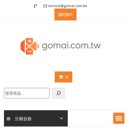
Skip
service@gomai.com.tw
to
我的賬戶
content
0
搜
尋
分類目錄