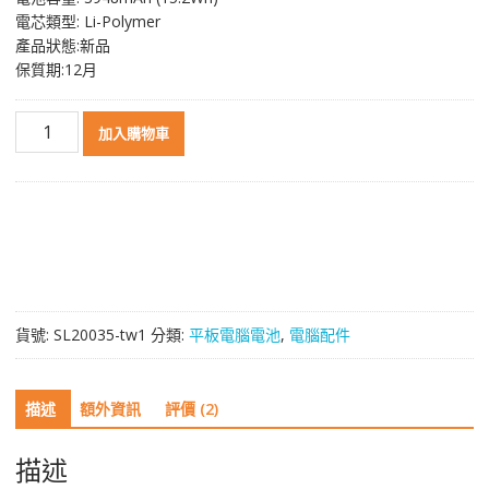
NT$ 1,311。
NT$ 700。
電芯類型: Li-Polymer
產品狀態:新品
保質期:12月
原
加入購物車
裝
平
板
電
腦
電
池
[ASUS]
貨號:
SL20035-tw1
分類:
平板電腦電池
,
電腦配件
華
碩
C11P1505
描述
額外資訊
評價 (2)
數
量
描述