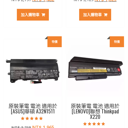
滿分 5
滿分 5
始
前
始
前
價
價
價
價
加入購物車
加入購物車
格：
格：
格：
格：
NT$ 2,797。
NT$ 1,482。
NT$ 3,129。
NT$ 
特價
特價
原裝筆電 電池 適用於
原裝筆電 電池 適用於
[ASUS]華碩 A32N1511
[LENOVO]聯想 Thinkpad
X220
評分
原
目
NT$
1,965
NT$
3,715
5.00