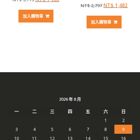
評分
滿分 5
原
目
NT$
1,482
始
前
NT$
2,797
5.00
滿分 5
始
前
價
價
加入購物車
價
價
格：
格：
加入購物車
格：
格：
NT$ 3,715。
NT$ 1,965。
NT$ 2,797。
NT$ 
2026 年 8 月
一
二
三
四
五
六
日
1
2
3
4
5
6
7
8
9
10
11
12
13
14
15
16