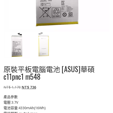
原裝平板電腦電池 [ASUS]華碩
c11pnc1 m548
原
目
NT$
1,178
NT$
736
始
前
產品參數
價
價
電壓:3.7V
格：
格：
電池容量:4330mAh(16Wh)
NT$ 1,178。
NT$ 736。