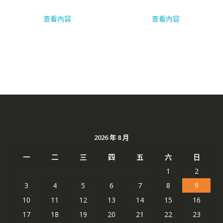
始
前
始
前
價
價
價
價
查看內容
查看內容
格：
格：
格：
格：
NT$ 2,469。
NT$ 1,310。
NT$ 2,469。
NT$ 
2026 年 8 月
一
二
三
四
五
六
日
1
2
3
4
5
6
7
8
9
10
11
12
13
14
15
16
17
18
19
20
21
22
23