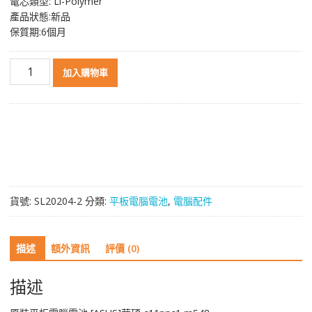
電芯類型: Li-Polymer
產品狀態:新品
保質期:6個月
原
加入購物車
裝
平
板
電
腦
電
池
[ASUS]
貨號:
SL20204-2
分類:
平板電腦電池
,
電腦配件
華
碩
c11pnc1
描述
額外資訊
評價 (0)
m548
數
量
描述