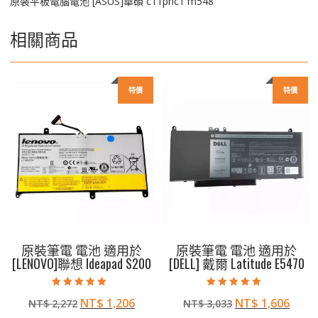
原裝平板電腦電池 [ASUS]華碩 c11pnc1 m548
相關商品
特價
特價
原裝筆電 電池 適用於
原裝筆電 電池 適用於
[LENOVO]聯想 Ideapad S200
[DELL] 戴爾 Latitude E5470
評分
評分
原
目
原
目
NT$
1,206
NT$
1,606
NT$
2,272
NT$
3,033
5.00
5.00
滿分 5
滿分 5