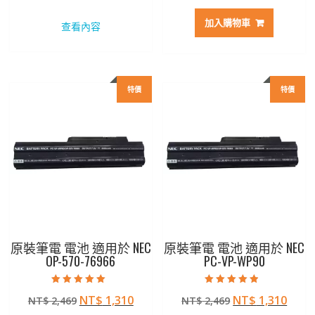
始
前
始
前
價
價
價
價
加入購物車
查看內容
格：
格：
格：
格：
NT$ 2,272。
NT$ 1,206。
NT$ 3,033。
NT$ 
特價
特價
原裝筆電 電池 適用於 NEC
原裝筆電 電池 適用於 NEC
OP-570-76966
PC-VP-WP90
評分
評分
原
目
原
目
NT$
1,310
NT$
1,310
NT$
2,469
NT$
2,469
5.00
4.50
滿分 5
滿分 5