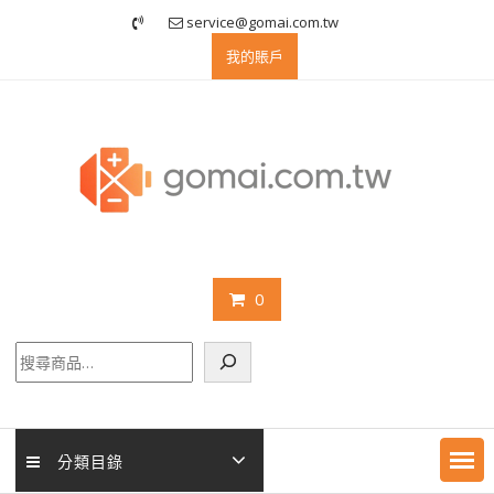
Skip
service@gomai.com.tw
to
我的賬戶
content
0
搜
尋
分類目錄