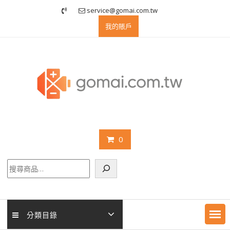
Skip
service@gomai.com.tw
to
我的賬戶
content
0
搜
尋
分類目錄