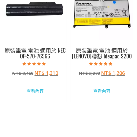
原裝筆電 電池 適用於 NEC
原裝筆電 電池 適用於
OP-570-76966
[LENOVO]聯想 Ideapad S200
評分
評分
原
目
原
目
NT$
1,310
NT$
1,206
NT$
2,469
NT$
2,272
5.00
5.00
滿分 5
滿分 5
始
前
始
前
價
價
價
價
查看內容
查看內容
格：
格：
格：
格：
NT$ 2,469。
NT$ 1,310。
NT$ 2,272。
NT$ 