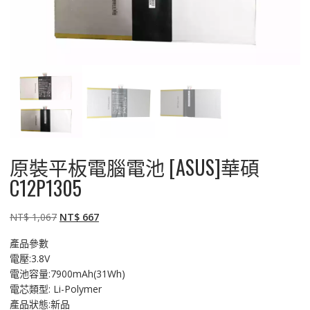
原裝平板電腦電池 [ASUS]華碩
C12P1305
原
目
NT$
1,067
NT$
667
始
前
產品參數
價
價
電壓:3.8V
格：
格：
電池容量:7900mAh(31Wh)
NT$ 1,067。
NT$ 667。
電芯類型: Li-Polymer
產品狀態:新品