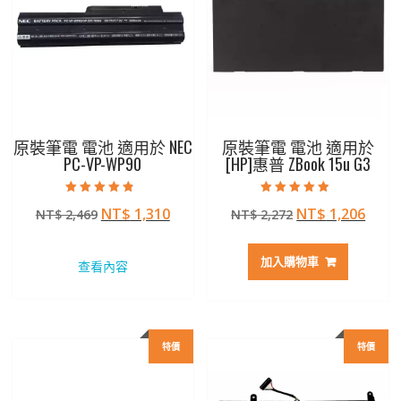
原裝筆電 電池 適用於 NEC
原裝筆電 電池 適用於
PC-VP-WP90
[HP]惠普 ZBook 15u G3
評分
評分
原
目
原
目
NT$
1,310
NT$
1,206
NT$
2,469
NT$
2,272
4.50
4.50
滿分 5
滿分 5
始
前
始
前
價
價
價
價
加入購物車
查看內容
格：
格：
格：
格：
NT$ 2,469。
NT$ 1,310。
NT$ 2,272。
NT$ 
特價
特價