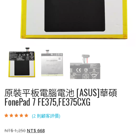
原裝平板電腦電池 [ASUS]華碩
FonePad 7 FE375,FE375CXG
(
2
則顧客評價)
評分
2
5.00
/ 5，
已有
位顧客進
行評分
原
目
NT$
1,250
NT$
668
始
前