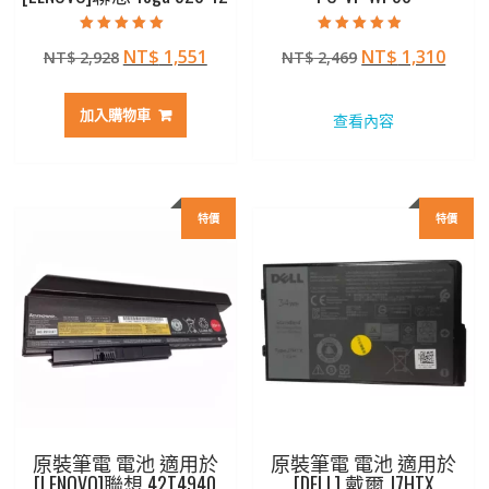
評分
評分
原
目
原
目
NT$
1,551
NT$
1,310
NT$
2,928
NT$
2,469
5.00
4.50
滿分 5
滿分 5
始
前
始
前
價
價
價
價
加入購物車
查看內容
格：
格：
格：
格：
NT$ 2,928。
NT$ 1,551。
NT$ 2,469。
NT$ 
特價
特價
原裝筆電 電池 適用於
原裝筆電 電池 適用於
[LENOVO]聯想 42T4940
[DELL] 戴爾 J7HTX