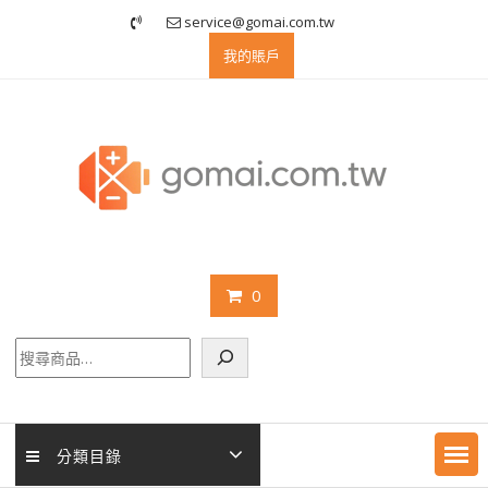
Skip
service@gomai.com.tw
to
我的賬戶
content
0
搜
尋
分類目錄