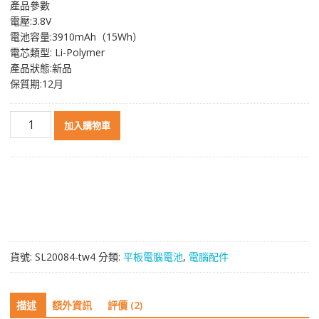
產品參數
價
價
電壓:3.8V
格：
格：
電池容量:3910mAh（15Wh）
NT$ 1,250。
NT$ 668。
電芯類型: Li-Polymer
產品狀態:新品
保質期:12月
原
加入購物車
裝
平
板
電
腦
電
池
[ASUS]
貨號:
SL20084-tw4
分類:
平板電腦電池
,
電腦配件
華
碩
FonePad
描述
額外資訊
評價 (2)
7