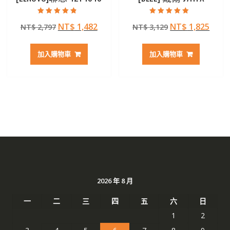
評分
評分
原
目
原
目
NT$
1,482
NT$
1,825
NT$
2,797
NT$
3,129
4.50
4.50
滿分 5
滿分 5
始
前
始
前
價
價
價
價
加入購物車
加入購物車
格：
格：
格：
格：
NT$ 2,797。
NT$ 1,482。
NT$ 3,129。
NT$ 
2026 年 8 月
一
二
三
四
五
六
日
1
2