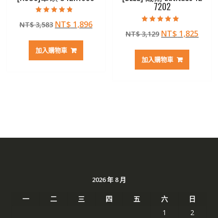
7202
評分
原
目
NT$
1,896
NT$
3,583
4.50
評分
滿分 5
原
目
NT$
1,825
始
前
NT$
3,129
5.00
滿分 5
始
前
價
價
加入購物車
價
價
格：
格：
加入購物車
格：
格：
NT$ 3,583。
NT$ 1,896。
NT$ 3,129。
NT$ 
2026 年 8 月
一
二
三
四
五
六
日
1
2