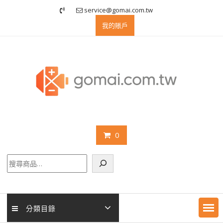
Skip
service@gomai.com.tw
to
我的賬戶
content
0
搜
尋
分類目錄