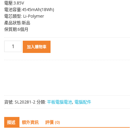
電壓:3.85V
格：
格：
電池容量:4545mAh(18Wh)
NT$ 1,178。
NT$ 736。
電芯類型: Li-Polymer
產品狀態:新品
保質期:6個月
原
加入購物車
裝
平
板
電
腦
電
池
[ASUS]
貨號:
SL20281-2
分類:
平板電腦電池
,
電腦配件
華
碩
FonePad
描述
額外資訊
評價 (0)
7ME372CG
K00E,ZenPad