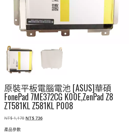
原裝平板電腦電池 [ASUS]華碩
FonePad 7ME372CG K00E,ZenPad Z8
ZT581KL Z581KL P008
原
目
NT$
1,178
NT$
736
始
前
產品參數
價
價