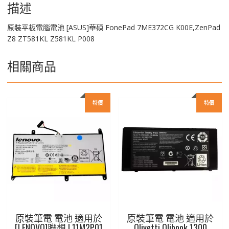
Z8
描述
ZT581KL
Z581KL
原裝平板電腦電池 [ASUS]華碩 FonePad 7ME372CG K00E,ZenPad
P008
Z8 ZT581KL Z581KL P008
數
量
相關商品
特價
特價
原裝筆電 電池 適用於
原裝筆電 電池 適用於
[LENOVO]聯想 L11M2P01
Olivetti Olibook 1300