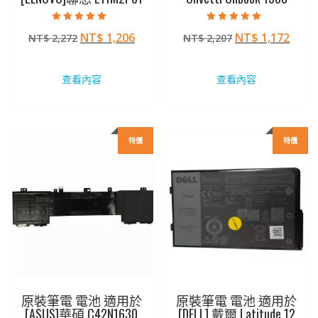
評分
評分
原
目
原
目
NT$
1,206
NT$
1,172
NT$
2,272
NT$
2,207
5.00
4.50
滿分 5
滿分 5
始
前
始
前
價
價
價
價
查看內容
查看內容
格：
格：
格：
格：
NT$ 2,272。
NT$ 1,206。
NT$ 2,207。
NT$ 
特價
特價
原裝筆電 電池 適用於
原裝筆電 電池 適用於
[ASUS]華碩 C42N1630
[DELL] 戴爾 Latitude 12