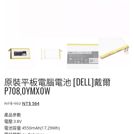
原裝平板電腦電池 [DELL]戴爾
P708,0YMX0W
原
目
NT$
902
NT$
564
始
前
產品參數
價
價
電壓:3.8V
格：
格：
電池容量:4550mAh(17.29Wh)
NT$ 902。
NT$ 564。