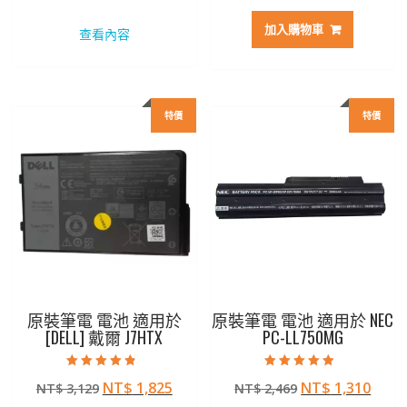
始
前
始
前
價
價
價
價
加入購物車
查看內容
格：
格：
格：
格：
NT$ 2,207。
NT$ 1,172。
NT$ 2,797。
NT$ 
特價
特價
原裝筆電 電池 適用於
原裝筆電 電池 適用於 NEC
[DELL] 戴爾 J7HTX
PC-LL750MG
評分
評分
原
目
原
目
NT$
1,825
NT$
1,310
NT$
3,129
NT$
2,469
4.50
4.50
滿分 5
滿分 5