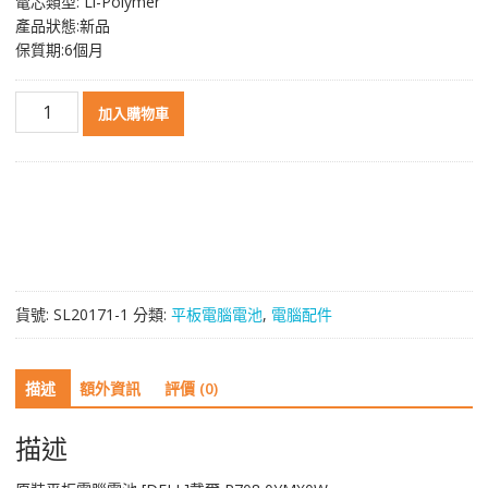
電芯類型: Li-Polymer
產品狀態:新品
保質期:6個月
原
加入購物車
裝
平
板
電
腦
電
池
[DELL]
貨號:
SL20171-1
分類:
平板電腦電池
,
電腦配件
戴
爾
P708,0YMX0W
描述
額外資訊
評價 (0)
數
量
描述