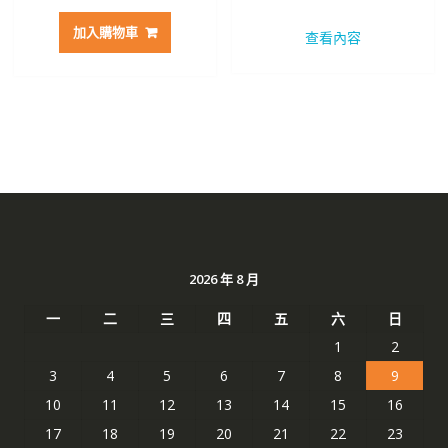
始
前
始
前
價
價
價
價
加入購物車
查看內容
格：
格：
格：
格：
NT$ 3,129。
NT$ 1,825。
NT$ 2,469。
NT$ 
2026 年 8 月
一
二
三
四
五
六
日
1
2
3
4
5
6
7
8
9
10
11
12
13
14
15
16
17
18
19
20
21
22
23