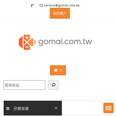
Skip
service@gomai.com.tw
to
我的賬戶
content
0
搜
尋
分類目錄