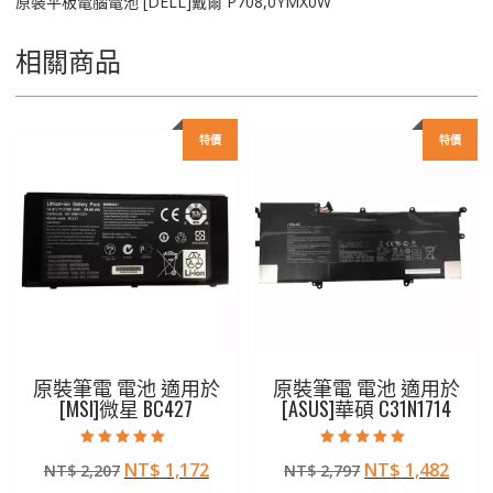
原裝平板電腦電池 [DELL]戴爾 P708,0YMX0W
相關商品
特價
特價
原裝筆電 電池 適用於
原裝筆電 電池 適用於
[MSI]微星 BC427
[ASUS]華碩 C31N1714
評分
評分
原
目
原
目
NT$
1,172
NT$
1,482
NT$
2,207
NT$
2,797
5.00
5.00
滿分 5
滿分 5