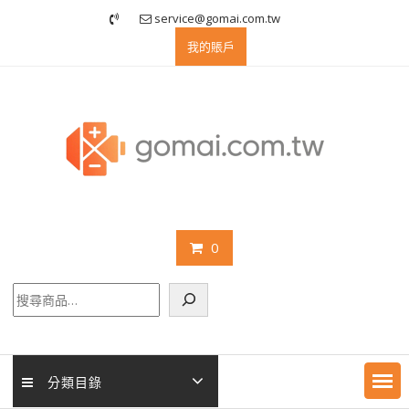
Skip
service@gomai.com.tw
to
我的賬戶
content
0
搜
尋
分類目錄