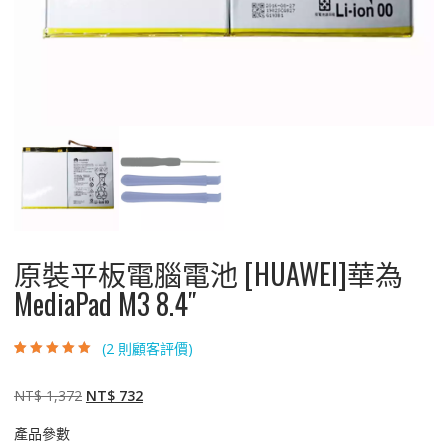
原裝平板電腦電池 [HUAWEI]華為
MediaPad M3 8.4″
(
2
則顧客評價)
評分
2
5.00
/ 5，
已有
位顧客進
行評分
原
目
NT$
1,372
NT$
732
始
前
產品參數
價
價