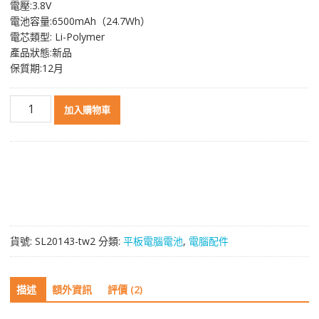
電壓:3.8V
格：
格：
電池容量:6500mAh（24.7Wh）
NT$ 1,372。
NT$ 732。
電芯類型: Li-Polymer
產品狀態:新品
保質期:12月
原
加入購物車
裝
平
板
電
腦
電
池
[HUAWEI]
貨號:
SL20143-tw2
分類:
平板電腦電池
,
電腦配件
華
為
MediaPad
描述
額外資訊
評價 (2)
M3
8.4"