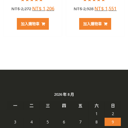
評分
評分
原
目
原
目
NT$
1,206
NT$
1,551
NT$
2,272
NT$
2,928
4.50
5.00
滿分 5
滿分 5
始
前
始
前
價
價
價
價
加入購物車
加入購物車
格：
格：
格：
格：
NT$ 2,272。
NT$ 1,206。
NT$ 2,928。
NT$ 
2026 年 8 月
一
二
三
四
五
六
日
1
2
3
4
5
6
7
8
9