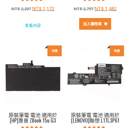
評分
評分
原
目
原
目
NT$
1,172
NT$
1,482
NT$
2,207
NT$
2,797
5.00
5.00
滿分 5
滿分 5
始
前
始
前
價
價
價
價
加入購物車
查看內容
格：
格：
格：
格：
NT$ 2,207。
NT$ 1,172。
NT$ 2,797。
NT$ 
特價
特價
原裝筆電 電池 適用於
原裝筆電 電池 適用於
[HP]惠普 ZBook 15u G3
[LENOVO]聯想 L17L3P61