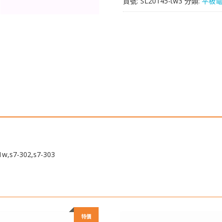
貨號:
SL20145-tw3
分類:
平板
華
為
MediaPad
s7-
301u,s7-
301w,s7-
302,s7-
303
數
量
,s7-302,s7-303
特價