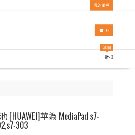
我的賬戶
0
減價
折扣
AWEI]華為 MediaPad s7-
02,s7-303