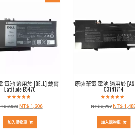
電池 適用於 [DELL] 戴爾
原裝筆電 電池 適用於 [AS
Latitude E5470
C31N1714
評分
評分
原
目
原
NT$
1,606
NT$
1,48
NT$
3,033
NT$
2,797
5.00
5.00
滿分 5
滿分 5
始
前
始
價
價
價
加入購物車
加入購物車
格：
格：
格：
NT$ 3,033。
NT$ 1,606。
NT$ 2,7