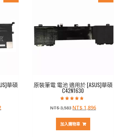
US]華碩
原裝筆電 電池 適用於 [ASUS]華碩
C42N1630
評分
目
原
目
2
NT$
1,896
NT$
3,583
4.50
滿分 5
前
始
前
價
價
價
加入購物車
格：
格：
格：
97。
NT$ 1,482。
NT$ 3,583。
NT$ 1,896。