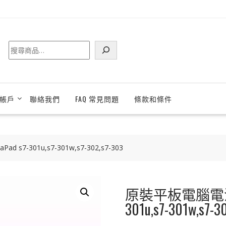
搜
尋
帳戶
聯絡我們
FAQ 常見問題
條款和條件
 s7-301u,s7-301w,s7-302,s7-303
原裝平板電腦電池 [HU
301u,s7-301w,s7-3