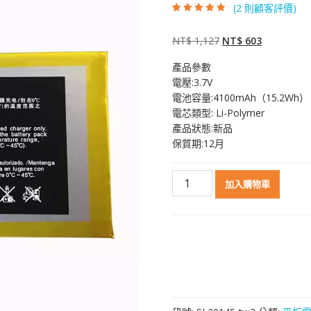
(
2
則顧客評價)
評分
2
4.50
/
5，已有
位顧
客進行評分
原
目
NT$
1,127
NT$
603
始
前
產品參數
價
價
電壓:3.7V
格：
格：
電池容量:4100mAh（15.2Wh）
NT$ 1,127。
NT$ 603。
電芯類型: Li-Polymer
產品狀態:新品
保質期:12月
原
加入購物車
裝
平
板
電
腦
電
池
[HUAWEI]