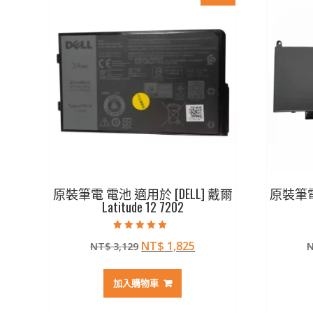
原裝筆電 電池 適用於 [DELL] 戴爾
原裝筆電 
Latitude 12 7202
評分
原
目
NT$
1,825
NT$
3,129
5.00
滿分 5
始
前
價
價
加入購物車
格：
格：
NT$ 3,129。
NT$ 1,825。