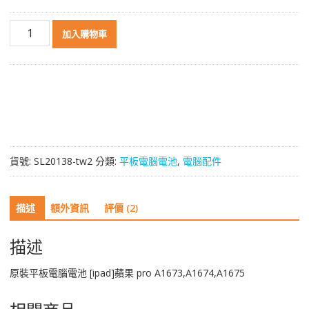
原
加入購物車
裝
平
板
電
腦
電
池
[ipad]
貨號:
SL20138-tw2
分類:
平板電腦電池
,
電腦配件
蘋
果
pro
描述
額外資訊
評價 (2)
A1673,A1674,A1675
數
量
描述
原裝平板電腦電池 [ipad]蘋果 pro A1673,A1674,A1675
相關商品