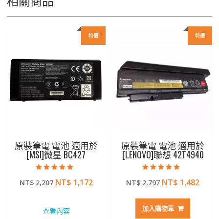
特價
特價
原裝筆電 電池 適用於
原裝筆電 電池 適用於
[MSI]微星 BC427
[LENOVO]聯想 42T4940
評分
評分
原
目
原
目
NT$
1,172
NT$
1,482
NT$
2,207
NT$
2,797
5.00
4.50
滿分 5
滿分 5
始
前
始
前
價
價
價
價
加入購物車
查看內容
格：
格：
格：
格：