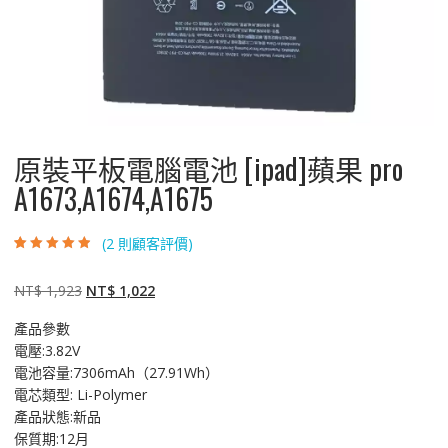
原裝平板電腦電池 [ipad]蘋果 pro
A1673,A1674,A1675
(
2
則顧客評價)
評分
2
4.50
/
5，已有
位顧
客進行評分
原
目
NT$
1,923
NT$
1,022
始
前
產品參數
價
價
電壓:3.82V
格：
格：
電池容量:7306mAh（27.91Wh）
NT$ 1,923。
NT$ 1,022。
電芯類型: Li-Polymer
產品狀態:新品
保質期:12月