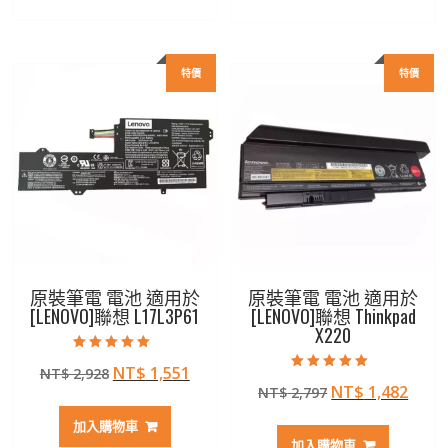
NT$ 2,207。
NT$ 1,172。
NT$ 2,797。
NT$ 
特價
特價
原裝筆電 電池 適用於
原裝筆電 電池 適用於
[LENOVO]聯想 L17L3P61
[LENOVO]聯想 Thinkpad
X220
評分
原
目
NT$
1,551
NT$
2,928
5.00
評分
滿分 5
原
目
NT$
1,482
始
前
NT$
2,797
5.00
滿分 5
始
前
價
價
加入購物車
價
價
格：
格：
加入購物車