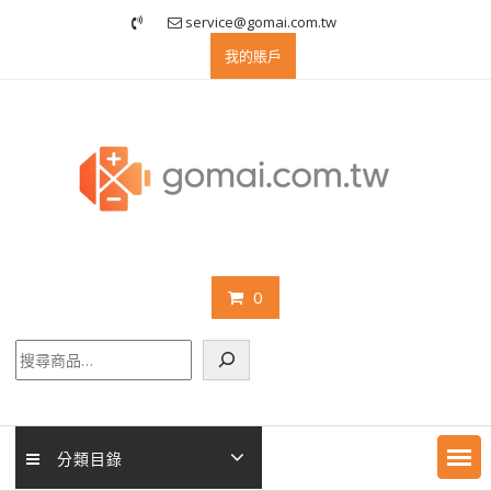
Skip
service@gomai.com.tw
to
我的賬戶
content
0
搜
尋
分類目錄