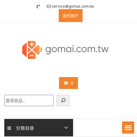
Skip
service@gomai.com.tw
to
我的賬戶
content
0
搜
尋
分類目錄