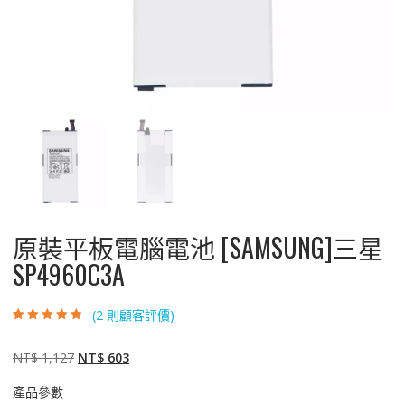
原裝平板電腦電池 [SAMSUNG]三星
SP4960C3A
(
2
則顧客評價)
評分
2
4.50
/
5，已有
位顧
客進行評分
原
目
NT$
1,127
NT$
603
始
前
產品參數
價
價