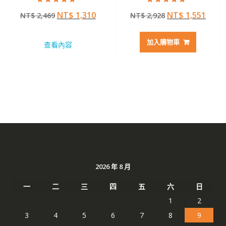
評分
評分
原
目
原
目
NT$
1,310
NT$
1,551
NT$
2,469
NT$
2,928
5.00
5.00
滿分 5
滿分 5
始
前
始
前
價
價
價
價
加入購物車
查看內容
格：
格：
格：
格：
NT$ 2,469。
NT$ 1,310。
NT$ 2,928。
NT$ 
2026 年 8 月
一
二
三
四
五
六
日
1
2
3
4
5
6
7
8
9