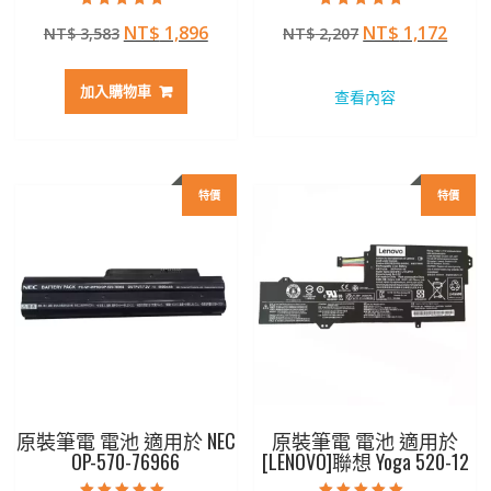
評分
評分
原
目
原
目
NT$
1,896
NT$
1,172
NT$
3,583
NT$
2,207
4.50
5.00
滿分 5
滿分 5
始
前
始
前
價
價
價
價
加入購物車
查看內容
格：
格：
格：
格：
NT$ 3,583。
NT$ 1,896。
NT$ 2,207。
NT$ 
特價
特價
原裝筆電 電池 適用於 NEC
原裝筆電 電池 適用於
OP-570-76966
[LENOVO]聯想 Yoga 520-12