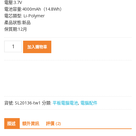
電壓:3.7V
格：
格：
電池容量:4000mAh（14.8Wh）
NT$ 1,127。
NT$ 603。
電芯類型: Li-Polymer
產品狀態:新品
保質期:12月
原
加入購物車
裝
平
板
電
腦
電
池
[SAMSUNG]
貨號:
SL20136-tw1
分類:
平板電腦電池
,
電腦配件
三
星
SP4960C3A
描述
額外資訊
評價 (2)
數
量