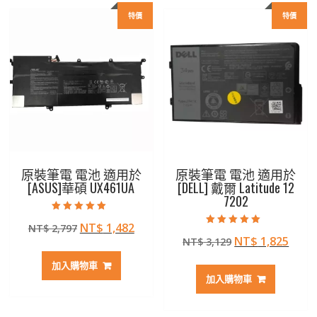
特價
特價
原裝筆電 電池 適用於
原裝筆電 電池 適用於
[ASUS]華碩 UX461UA
[DELL] 戴爾 Latitude 12
7202
評分
原
目
NT$
1,482
NT$
2,797
5.00
評分
滿分 5
原
目
NT$
1,825
始
前
NT$
3,129
5.00
滿分 5
始
前
價
價
加入購物車
價
價
格：
格：
加入購物車
格：
格：
NT$ 2,797。
NT$ 1,482。
NT$ 3,129。
NT$ 