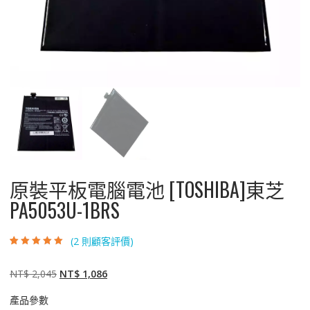
原裝平板電腦電池 [TOSHIBA]東芝
PA5053U-1BRS
(
2
則顧客評價)
評分
2
5.00
/ 5，
已有
位顧客進
行評分
原
目
NT$
2,045
NT$
1,086
始
前
產品參數
價
價