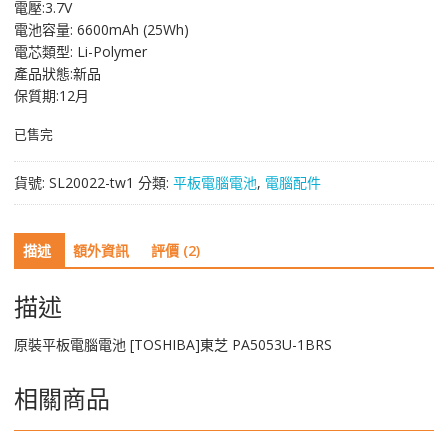
電壓:3.7V
格：
格：
電池容量: 6600mAh (25Wh)
NT$ 2,045。
NT$ 1,086。
電芯類型: Li-Polymer
產品狀態:新品
保質期:12月
已售完
貨號:
SL20022-tw1
分類:
平板電腦電池
,
電腦配件
描述
額外資訊
評價 (2)
描述
原裝平板電腦電池 [TOSHIBA]東芝 PA5053U-1BRS
相關商品