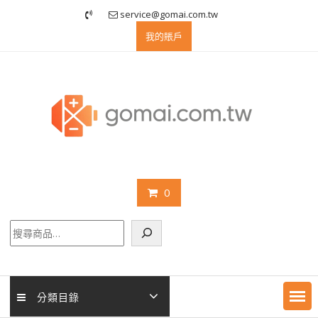
Skip
service@gomai.com.tw
to
我的賬戶
content
0
搜
尋
分類目錄