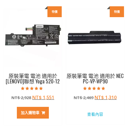
特價
特價
原裝筆電 電池 適用於
原裝筆電 電池 適用於 NEC
[LENOVO]聯想 Yoga 520-12
PC-VP-WP90
評分
評分
原
目
原
目
NT$
1,551
NT$
1,310
NT$
2,928
NT$
2,469
5.00
4.50
滿分 5
滿分 5
始
前
始
前
價
價
價
價
加入購物車
查看內容
格：
格：
格：
格：
NT$ 2,928。
NT$ 1,551。
NT$ 2,469。
NT$ 