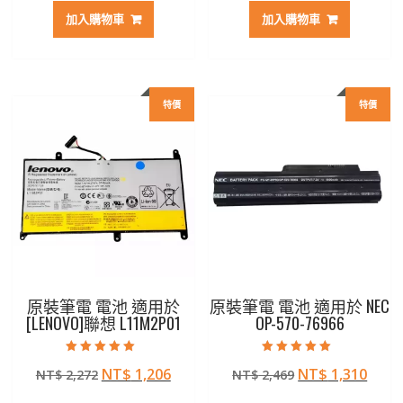
價
價
價
價
加入購物車
加入購物車
格：
格：
格：
格：
NT$ 3,583。
NT$ 1,896。
NT$ 3,033。
NT$ 
特價
特價
原裝筆電 電池 適用於
原裝筆電 電池 適用於 NEC
[LENOVO]聯想 L11M2P01
OP-570-76966
評分
評分
原
目
原
目
NT$
1,206
NT$
1,310
NT$
2,272
NT$
2,469
5.00
5.00
滿分 5
滿分 5
始
前
始
前