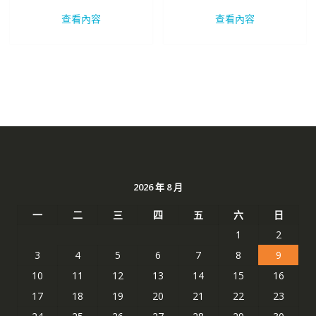
價
價
價
價
查看內容
查看內容
格：
格：
格：
格：
NT$ 2,272。
NT$ 1,206。
NT$ 2,469。
NT$ 
2026 年 8 月
一
二
三
四
五
六
日
1
2
3
4
5
6
7
8
9
10
11
12
13
14
15
16
17
18
19
20
21
22
23