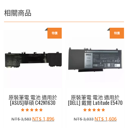
相關商品
特價
特價
原裝筆電 電池 適用於
原裝筆電 電池 適用於
[ASUS]華碩 C42N1630
[DELL] 戴爾 Latitude E5470
評分
評分
原
目
原
目
NT$
1,896
NT$
1,606
NT$
3,583
NT$
3,033
4.50
5.00
滿分 5
滿分 5
始
前
始
前