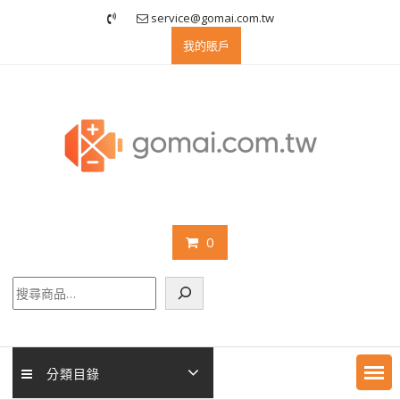
Skip
service@gomai.com.tw
to
我的賬戶
content
0
搜
尋
分類目錄