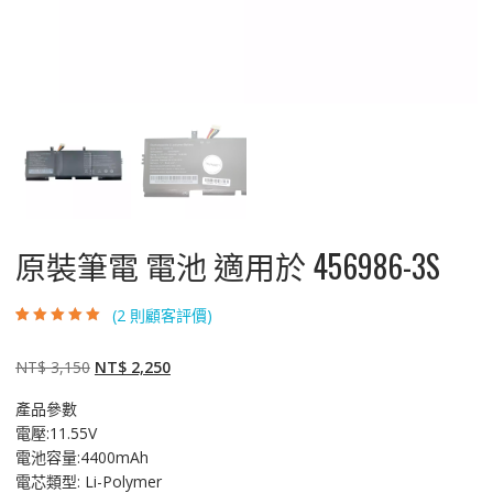
原裝筆電 電池 適用於 456986-3S
(
2
則顧客評價)
評分
2
5.00
/ 5，
已有
位顧客進
行評分
原
目
NT$
3,150
NT$
2,250
始
前
產品參數
價
價
電壓:11.55V
格：
格：
電池容量:4400mAh
NT$ 3,150。
NT$ 2,250。
電芯類型: Li-Polymer