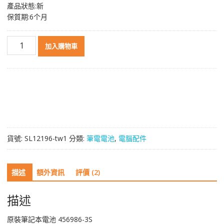
產品狀態:新
保質期:6个月
原
加入購物車
裝
筆
電
電
池
適
用
於
貨號:
SL12196-tw1
分類:
筆電電池
,
電腦配件
456986-
3S
數
描述
額外資訊
評價 (2)
量
描述
原裝筆記本電池 456986-3S