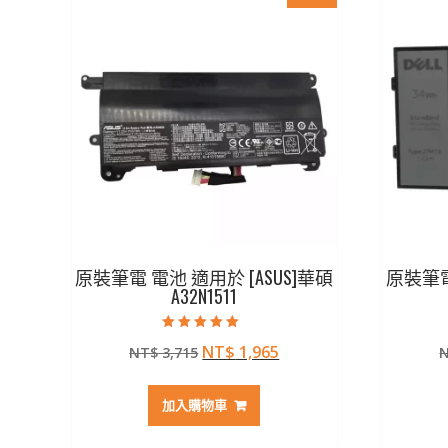
原裝筆電 電池 適用於 [ASUS]華碩
原裝筆電 
A32N1511
評分
原
目
NT$
1,965
NT$
3,715
5.00
滿分 5
始
前
價
價
加入購物車
格：
格：
NT$ 3,715。
NT$ 1,965。