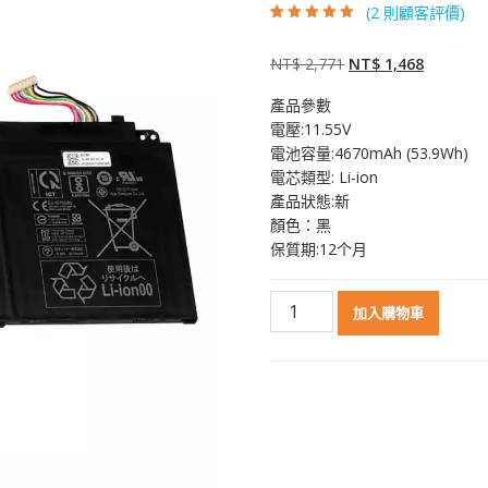
(
2
則顧客評價)
評分
2
5.00
/ 5，
已有
位顧客進
行評分
原
目
NT$
2,771
NT$
1,468
始
前
產品參數
價
價
電壓:11.55V
格：
格：
電池容量:4670mAh (53.9Wh)
NT$ 2,771。
NT$ 1,4
電芯類型: Li-ion
產品狀態:新
顏色：黑
保質期:12个月
原
加入購物車
裝
筆
電
電
池
適
用