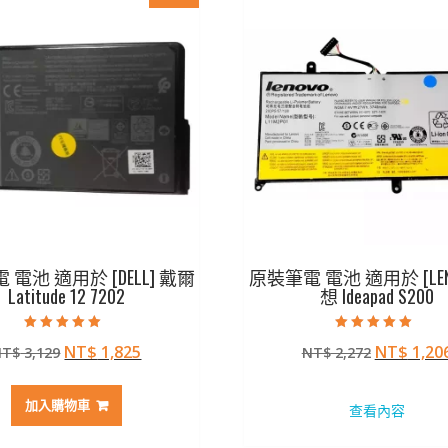
電池 適用於 [DELL] 戴爾
原裝筆電 電池 適用於 [LEN
Latitude 12 7202
想 Ideapad S200
評分
評分
原
目
原
NT$
1,825
NT$
1,20
NT$
3,129
NT$
2,272
5.00
5.00
滿分 5
滿分 5
始
前
始
價
價
價
加入購物車
查看內容
格：
格：
格：
NT$ 3,129。
NT$ 1,825。
NT$ 2,2