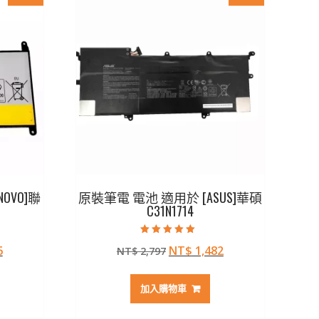
OVO]聯
原裝筆電 電池 適用於 [ASUS]華碩
C31N1714
評分
目
原
目
6
NT$
1,482
NT$
2,797
5.00
滿分 5
前
始
前
價
價
價
加入購物車
格：
格：
格：
72。
NT$ 1,206。
NT$ 2,797。
NT$ 1,482。