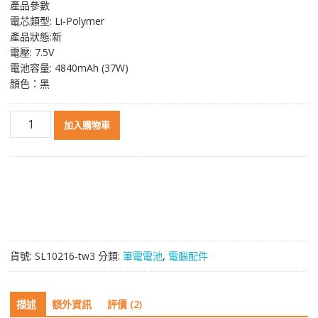
產品參數
價
價
電芯類型: Li-Polymer
格：
格：
產品狀態:新
NT$ 1,748。
NT$ 930。
電壓: 7.5V
電池容量: 4840mAh (37W)
顏色：黑
原
加入購物車
裝
筆
電
電
池
適
用
於
貨號:
SL10216-tw3
分類:
筆電電池
,
電腦配件
[ASUS]
華
碩
描述
額外資訊
評價 (2)
A555L,K555L,F555L,F555LA