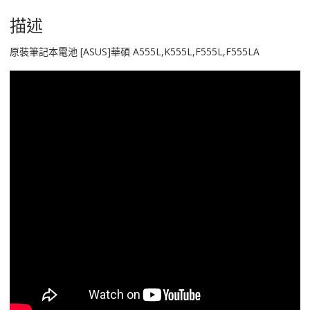
數
量
描述
原裝筆記本電池 [ASUS]華碩 A555L,K555L,F555L,F555LA