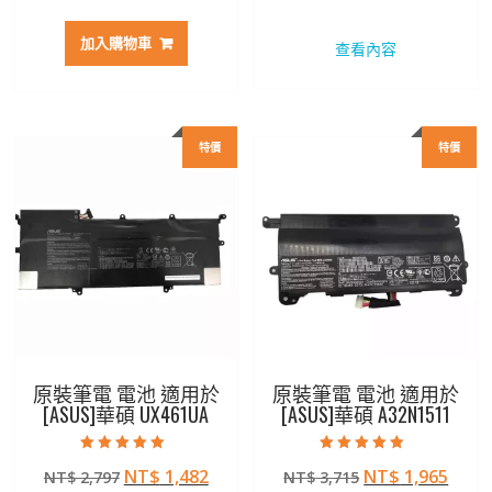
始
前
始
前
價
價
價
價
加入購物車
查看內容
格：
格：
格：
格：
NT$ 2,272。
NT$ 1,206。
NT$ 2,207。
NT$ 
特價
特價
原裝筆電 電池 適用於
原裝筆電 電池 適用於
[ASUS]華碩 UX461UA
[ASUS]華碩 A32N1511
評分
評分
原
目
原
目
NT$
1,482
NT$
1,965
NT$
2,797
NT$
3,715
5.00
5.00
滿分 5
滿分 5