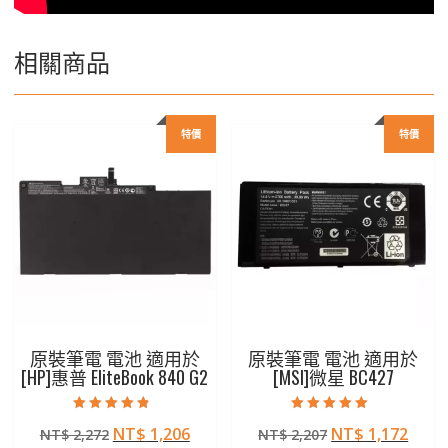
相關商品
特價
特價
原裝筆電 電池 適用於
原裝筆電 電池 適用於
[HP]惠普 EliteBook 840 G2
[MSI]微星 BC427
評分
評分
原
目
原
目
NT$
1,206
NT$
1,172
NT$
2,272
NT$
2,207
4.50
5.00
滿分 5
滿分 5