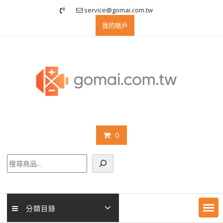
Skip
service@gomai.com.tw
to
我的賬戶
content
0
搜
尋
分類目錄