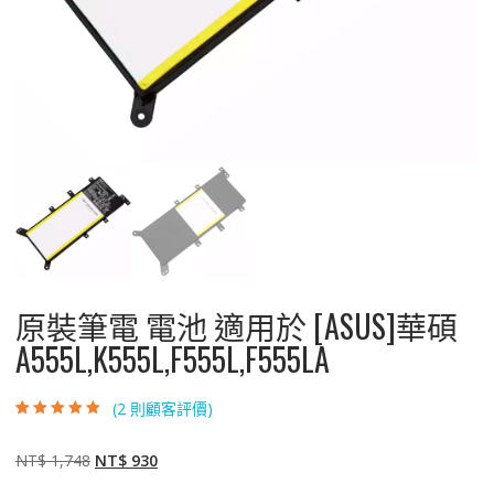
原裝筆電 電池 適用於 [ASUS]華碩
A555L,K555L,F555L,F555LA
(
2
則顧客評價)
評分
2
5.00
/ 5，
已有
位顧客進
行評分
原
目
NT$
1,748
NT$
930
始
前