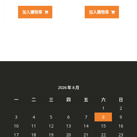
始
前
始
前
價
價
價
價
加入購物車
加入購物車
格：
格：
格：
格：
NT$ 2,797。
NT$ 1,482。
NT$ 3,715。
NT$ 
2026 年 8 月
一
二
三
四
五
六
日
1
2
3
4
5
6
7
8
9
10
11
12
13
14
15
16
17
18
19
20
21
22
23