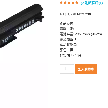
(
2
則顧客評價)
評分
2
5.00
/ 5，
已有
位顧客進
行評分
原
目
NT$
1,748
NT$
930
始
前
產品參數
價
價
電壓: 15V
格：
格：
電池容量: 2950mAh (44Wh)
NT$ 1,748。
NT$ 930。
電芯類型: Li-ion
產品狀態:新
顏色：黑
保質期:12个月
原
加入購物車
裝
筆
電
電
池
適
用