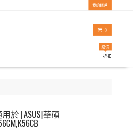
我的賬戶
0
減價
折扣
用於 [ASUS]華碩
K56CM,K56CB