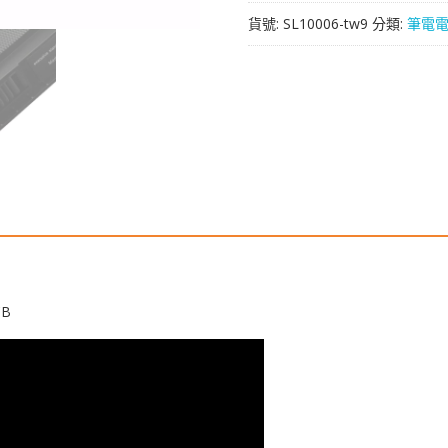
於
貨號:
SL10006-tw9
分類:
筆電
[ASUS]
華
碩
K56,K56C,K56CA,K56CM,K56C
數
量
CB