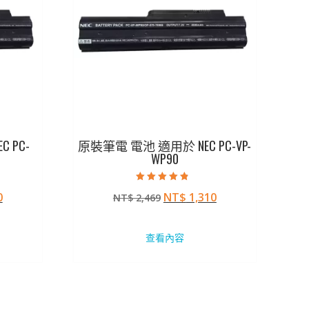
 PC-
原裝筆電 電池 適用於 NEC PC-VP-
WP90
評分
目
原
目
0
NT$
1,310
NT$
2,469
4.50
滿分 5
前
始
前
價
價
價
查看內容
格：
格：
格：
69。
NT$ 1,310。
NT$ 2,469。
NT$ 1,310。