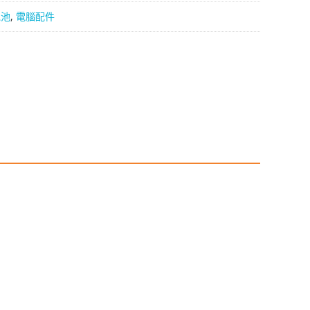
電池
,
電腦配件
B