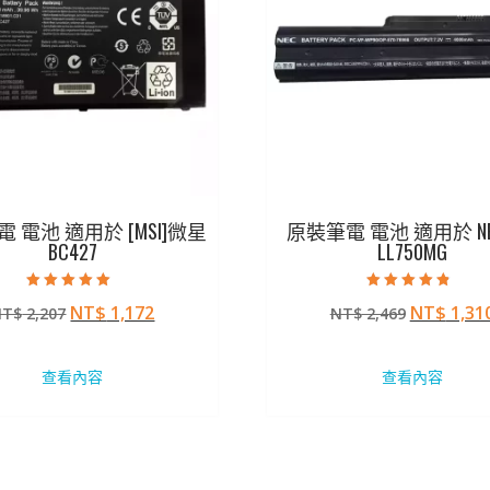
 電池 適用於 [MSI]微星
原裝筆電 電池 適用於 NEC
BC427
LL750MG
評分
評分
原
目
原
NT$
1,172
NT$
1,31
NT$
2,207
NT$
2,469
5.00
4.50
滿分 5
滿分 5
始
前
始
價
價
價
查看內容
查看內容
格：
格：
格：
NT$ 2,207。
NT$ 1,172。
NT$ 2,4