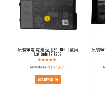
原裝筆電 電池 適用於 [DELL] 戴爾
原裝筆電
Latitude 12 7202
評分
原
目
NT$
1,825
NT$
3,129
5.00
滿分 5
始
前
價
價
加入購物車
格：
格：
NT$ 3,129。
NT$ 1,825。