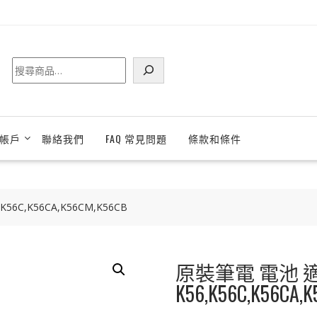
搜
尋
帳戶
聯絡我們
FAQ 常見問題
條款和條件
6C,K56CA,K56CM,K56CB
原裝筆電 電池 適
K56,K56C,K56CA,