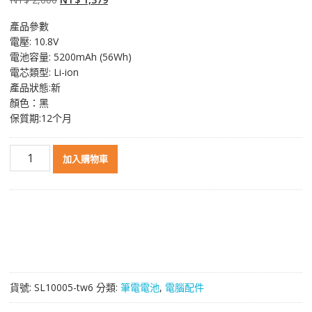
始
前
產品參數
價
價
電壓: 10.8V
格：
格：
電池容量: 5200mAh (56Wh)
NT$ 2,600。
NT$ 1,379。
電芯類型: Li-ion
產品狀態:新
顏色：黑
保質期:12个月
原
加入購物車
裝
筆
電
電
池
適
用
於
貨號:
SL10005-tw6
分類:
筆電電池
,
電腦配件
[ASUS]
華