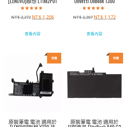
[LENOVO]聯想 L11M2P01
Olivetti Olibook 1300
評分
評分
原
目
原
目
NT$
1,206
NT$
1,172
NT$
2,272
NT$
2,207
5.00
4.50
滿分 5
滿分 5
始
前
始
前
價
價
價
價
查看內容
查看內容
格：
格：
格：
格：
NT$ 2,272。
NT$ 1,206。
NT$ 2,207。
NT$ 
特價
特價
原裝筆電 電池 適用於
原裝筆電 電池 適用於