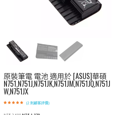
原裝筆電 電池 適用於 [ASUS]華碩
N751,N751J,N751JK,N751JM,N751JQ,N751J
W,N751JX
(
2
則顧客評價)
評分
2
5.00
/ 5，
已有
位顧客進
行評分
原
目
NT$
2,600
NT$
1,379