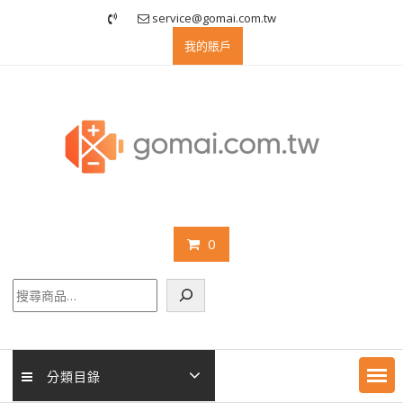
Skip
service@gomai.com.tw
to
我的賬戶
content
0
搜
尋
分類目錄