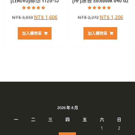
[LENOVO]聯想 Y720-15
[HP]惠普 EliteBook 840 G2
評分
評分
原
目
原
目
NT$
1,606
NT$
1,206
NT$
3,033
NT$
2,272
5.00
4.50
滿分 5
滿分 5
始
前
始
前
價
價
價
價
加入購物車
加入購物車
格：
格：
格：
格：
NT$ 3,033。
NT$ 1,606。
NT$ 2,272。
NT$ 
2026 年 8 月
一
二
三
四
五
六
日
1
2