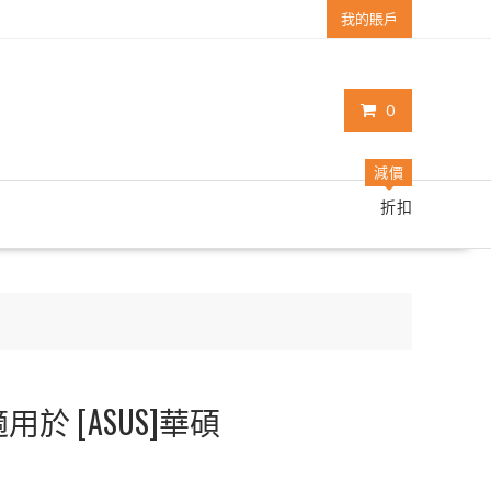
我的賬戶
0
減價
折扣
用於 [ASUS]華碩