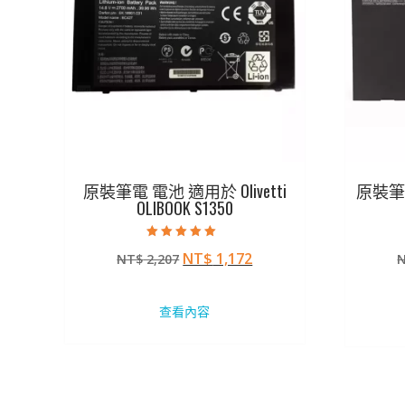
原裝筆電 電池 適用於 Olivetti
原裝筆電
OLIBOOK S1350
評分
原
目
NT$
1,172
NT$
2,207
5.00
滿分 5
始
前
價
價
查看內容
格：
格：
NT$ 2,207。
NT$ 1,172。