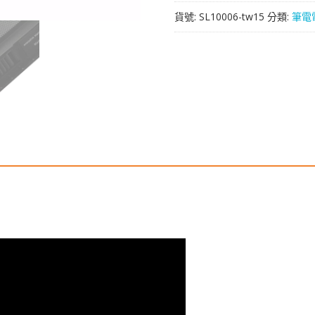
於
貨號:
SL10006-tw15
分類:
筆電
[ASUS]
華
碩
S56,S56C,S56CA
數
量