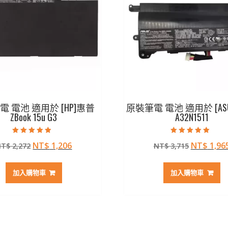
 電池 適用於 [HP]惠普
原裝筆電 電池 適用於 [AS
ZBook 15u G3
A32N1511
評分
評分
原
目
原
NT$
1,206
NT$
1,96
NT$
2,272
NT$
3,715
4.50
5.00
滿分 5
滿分 5
始
前
始
價
價
價
加入購物車
加入購物車
格：
格：
格：
NT$ 2,272。
NT$ 1,206。
NT$ 3,7