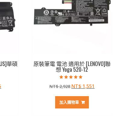
US]華碩
原裝筆電 電池 適用於 [LENOVO]聯
想 Yoga 520-12
評分
目
原
目
5
NT$
1,551
NT$
2,928
5.00
滿分 5
前
始
前
價
價
價
加入購物車
格：
格：
格：
15。
NT$ 1,965。
NT$ 2,928。
NT$ 1,551。