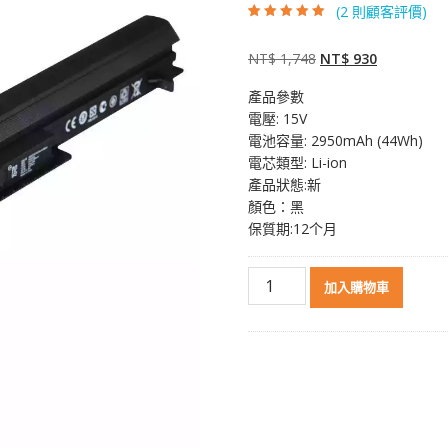
(
2
則顧客評價)
評分
2
5.00
/ 5，
已有
位顧客進
行評分
原
目
NT$
1,748
NT$
930
始
前
產品參數
價
價
電壓: 15V
格：
格：
電池容量: 2950mAh (44Wh)
NT$ 1,748。
NT$ 930。
電芯類型: Li-ion
產品狀態:新
顏色：黑
保質期:12个月
原
加入購物車
裝
筆
電
電
池
適
用