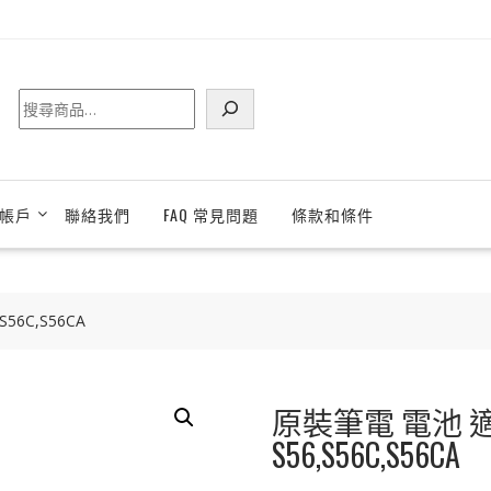
搜
尋
帳戶
聯絡我們
FAQ 常見問題
條款和條件
56C,S56CA
原裝筆電 電池 適
S56,S56C,S56CA