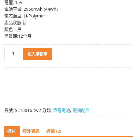
電壓: 15V
格：
格：
電池容量: 2950mAh (44Wh)
NT$ 1,722。
NT$ 916。
電芯類型: Li-Polymer
產品狀態:新
顏色：黑
保質期:12个月
原
加入購物車
裝
筆
電
電
池
適
用
於
貨號:
SL10016-tw2
分類:
筆電電池
,
電腦配件
[ASUS]
華
碩
描述
額外資訊
評價 (2)
X450J,K450J