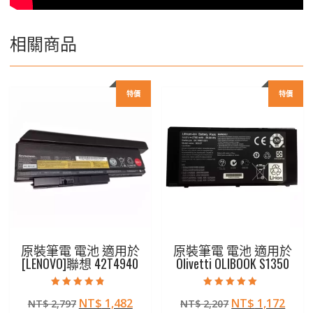
相關商品
特價
特價
原裝筆電 電池 適用於
原裝筆電 電池 適用於
[LENOVO]聯想 42T4940
Olivetti OLIBOOK S1350
評分
評分
原
目
原
目
NT$
1,482
NT$
1,172
NT$
2,797
NT$
2,207
4.50
5.00
滿分 5
滿分 5