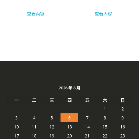
始
前
始
前
價
價
價
價
查看內容
查看內容
格：
格：
格：
格：
NT$ 2,469。
NT$ 1,310。
NT$ 2,469。
NT$ 
2026 年 8 月
一
二
三
四
五
六
日
1
2
3
4
5
6
7
8
9
10
11
12
13
14
15
16
17
18
19
20
21
22
23