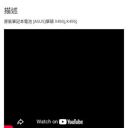
數
量
描述
原裝筆記本電池 [ASUS]華碩 X450J,K450J