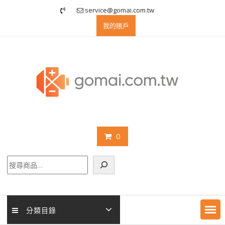
Skip
service@gomai.com.tw
to
我的賬戶
content
0
搜
尋
分類目錄