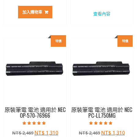
始
前
始
前
價
價
價
價
加入購物車
查看內容
格：
格：
格：
格：
NT$ 2,797。
NT$ 1,482。
NT$ 2,207。
NT$ 
特價
特價
原裝筆電 電池 適用於 NEC
原裝筆電 電池 適用於 NEC
OP-570-76966
PC-LL750MG
評分
評分
原
目
原
目
NT$
1,310
NT$
1,310
NT$
2,469
NT$
2,469
5.00
4.50
滿分 5
滿分 5