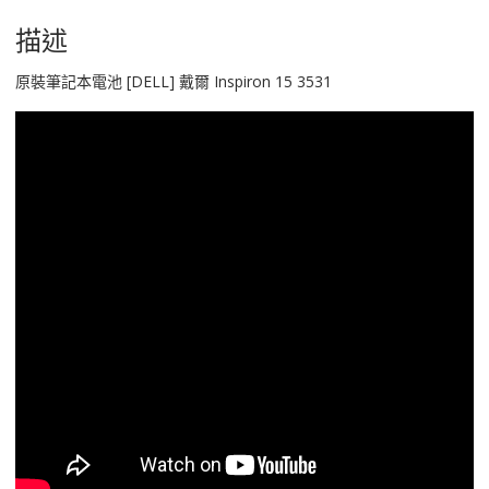
15
3531
描述
數
量
原裝筆記本電池 [DELL] 戴爾 Inspiron 15 3531