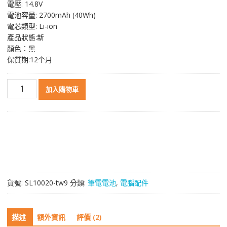
電壓: 14.8V
格：
格：
電池容量: 2700mAh (40Wh)
NT$ 1,617。
NT$ 861。
電芯類型: Li-ion
產品狀態:新
顏色：黑
保質期:12个月
原
加入購物車
裝
筆
電
電
池
適
用
於
貨號:
SL10020-tw9
分類:
筆電電池
,
電腦配件
[DELL]
戴
爾
描述
額外資訊
評價 (2)
Inspiron