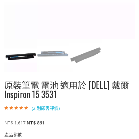
原裝筆電 電池 適用於 [DELL] 戴爾
Inspiron 15 3531
(
2
則顧客評價)
評分
2
5.00
/ 5，
已有
位顧客進
行評分
原
目
NT$
1,617
NT$
861
始
前
產品參數
價
價