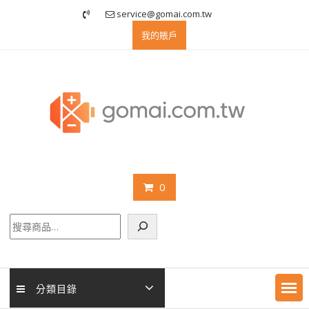
Skip
service@gomai.com.tw
to
我的賬戶
content
0
搜
尋
分類目錄