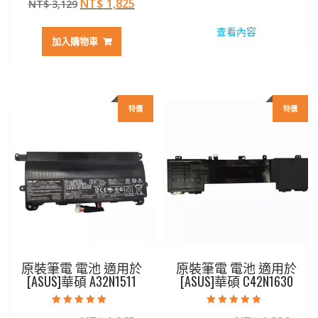
原
目
NT$
1,825
NT$
3,129
始
前
5.00
滿分 5
始
前
價
價
查看內容
價
價
格：
格：
加入購物車
格：
格：
NT$ 2,272。
NT$ 
NT$ 3,129。
NT$ 1,825。
特價
特價
原裝筆電 電池 適用於
原裝筆電 電池 適用於
[ASUS]華碩 A32N1511
[ASUS]華碩 C42N1630
評分
評分