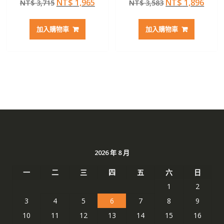
原
目
原
目
NT$
1,965
NT$
1,896
NT$
3,715
NT$
3,583
5.00
4.50
滿分 5
滿分 5
始
前
始
前
價
價
價
價
加入購物車
加入購物車
格：
格：
格：
格：
NT$ 3,715。
NT$ 1,965。
NT$ 3,583。
NT$ 
2026 年 8 月
一
二
三
四
五
六
日
1
2
3
4
5
6
7
8
9
10
11
12
13
14
15
16