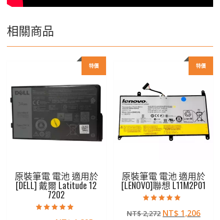
相關商品
特價
特價
原裝筆電 電池 適用於
原裝筆電 電池 適用於
[DELL] 戴爾 Latitude 12
[LENOVO]聯想 L11M2P01
7202
評分
原
目
NT$
1,206
NT$
2,272
5.00
評分
滿分 5