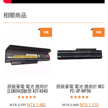
相關商品
特價
特價
原裝筆電 電池 適用於
原裝筆電 電池 適用於 NEC
[LENOVO]聯想 42T4940
PC-VP-WP90
評分
評分
原
目
原
目
NT$
1,482
NT$
1,310
NT$
2,797
NT$
2,469
4.50
4.50
滿分 5
滿分 5