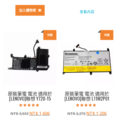
始
前
始
前
價
價
價
價
加入購物車
查看內容
格：
格：
格：
格：
NT$ 2,797。
NT$ 1,482。
NT$ 2,469。
NT$ 
特價
特價
原裝筆電 電池 適用於
原裝筆電 電池 適用於
[LENOVO]聯想 Y720-15
[LENOVO]聯想 L11M2P01
評分
評分
原
目
原
目
NT$
1,606
NT$
1,206
NT$
3,033
NT$
2,272
5.00
5.00
滿分 5
滿分 5