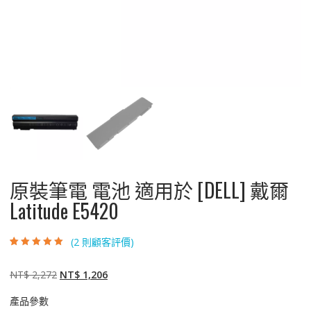
原裝筆電 電池 適用於 [DELL] 戴爾
Latitude E5420
(
2
則顧客評價)
評分
2
5.00
/ 5，
已有
位顧客進
行評分
原
目
NT$
2,272
NT$
1,206
始
前
產品參數
價
價