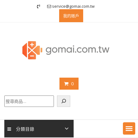
Skip
service@gomai.com.tw
to
我的賬戶
content
0
搜
尋
分類目錄