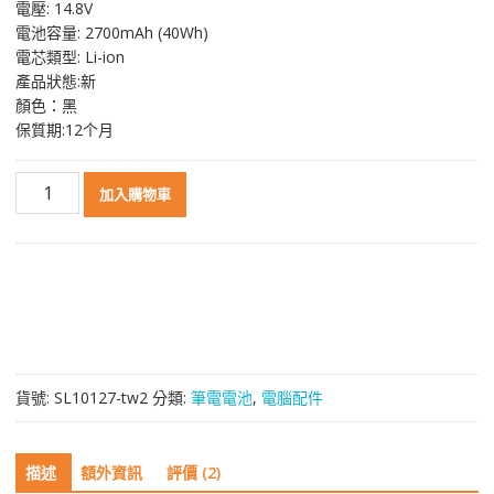
電壓: 14.8V
格：
格：
電池容量: 2700mAh (40Wh)
NT$ 2,272。
NT$ 1,206。
電芯類型: Li-ion
產品狀態:新
顏色：黑
保質期:12个月
原
加入購物車
裝
筆
電
電
池
適
用
於
貨號:
SL10127-tw2
分類:
筆電電池
,
電腦配件
[DELL]
戴
爾
描述
額外資訊
評價 (2)
Latitude