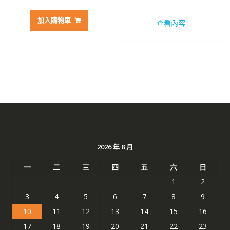
始
前
始
前
價
價
價
價
加入購物車
查看內容
格：
格：
格：
格：
NT$ 3,033。
NT$ 1,606。
NT$ 2,272。
NT$ 
2026 年 8 月
一
二
三
四
五
六
日
1
2
3
4
5
6
7
8
9
10
11
12
13
14
15
16
17
18
19
20
21
22
23