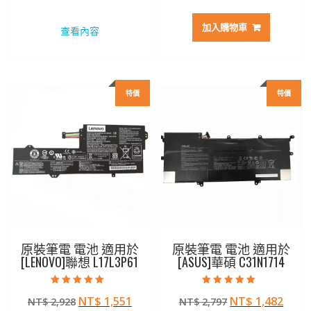
始
前
始
前
價
價
價
價
加入購物車
查看內容
格：
格：
格：
格：
NT$ 2,207。
NT$ 1,172。
NT$ 3,033。
NT$ 
特價
特價
原裝筆電 電池 適用於
原裝筆電 電池 適用於
[LENOVO]聯想 L17L3P61
[ASUS]華碩 C31N1714
評分
評分
原
目
原
目
NT$
1,551
NT$
1,482
NT$
2,928
NT$
2,797
5.00
5.00
滿分 5
滿分 5