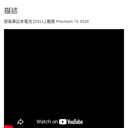
15
3520
描述
數
量
原裝筆記本電池 [DELL] 戴爾 Precision 15 3520