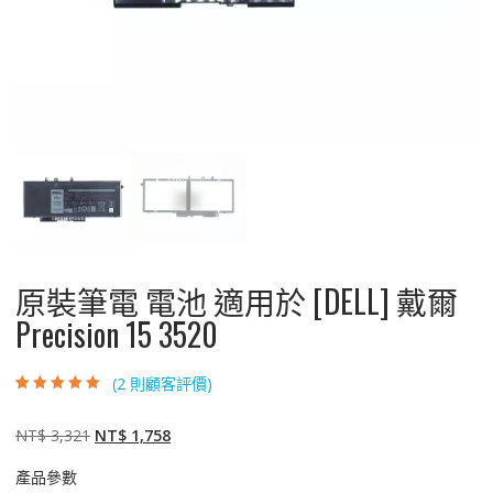
原裝筆電 電池 適用於 [DELL] 戴爾
Precision 15 3520
(
2
則顧客評價)
評分
2
5.00
/ 5，
已有
位顧客進
行評分
原
目
NT$
3,321
NT$
1,758
始
前
產品參數
價
價