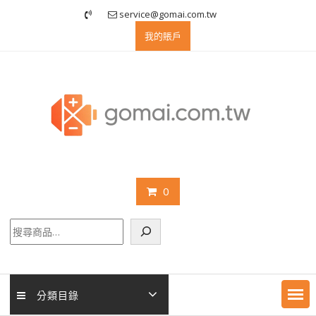
Skip
service@gomai.com.tw
to
我的賬戶
content
0
搜
尋
分類目錄