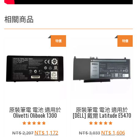
相關商品
特價
特價
原裝筆電 電池 適用於
原裝筆電 電池 適用於
Olivetti Olibook 1300
[DELL] 戴爾 Latitude E5470
評分
評分
原
目
原
目
NT$
1,172
NT$
1,606
NT$
2,207
NT$
3,033
4.50
5.00
滿分 5
滿分 5