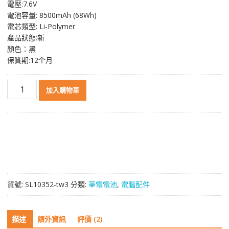
電壓:7.6V
格：
格：
電池容量: 8500mAh (68Wh)
NT$ 3,321。
NT$ 1,758。
電芯類型: Li-Polymer
產品狀態:新
顏色：黑
保質期:12个月
原
加入購物車
裝
筆
電
電
池
適
用
於
貨號:
SL10352-tw3
分類:
筆電電池
,
電腦配件
[DELL]
戴
爾
描述
額外資訊
評價 (2)
Precision