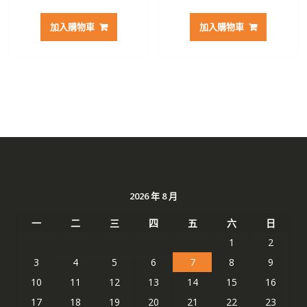
始
前
始
前
價
價
價
價
加入購物車
加入購物車
格：
格：
格：
格：
NT$ 2,928。
NT$ 1,551。
NT$ 2,797。
NT$ 
2026 年 8 月
一
二
三
四
五
六
日
1
2
3
4
5
6
7
8
9
10
11
12
13
14
15
16
17
18
19
20
21
22
23