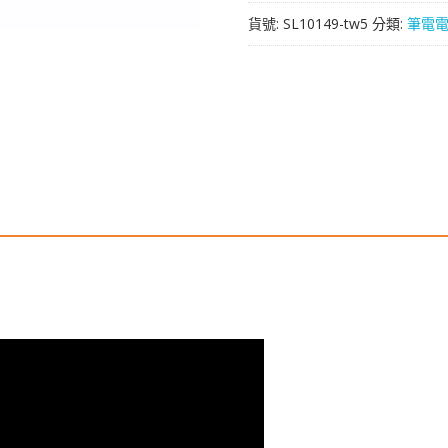
於
貨號:
SL10149-tw5
分類:
筆電
[FUJITSU]
富
士
通
FPCBP145,FPCBP145AP
數
量