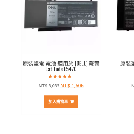
原裝筆電 電池 適用於 [DELL] 戴爾
原裝筆電
Latitude E5470
評分
原
目
NT$
1,606
NT$
3,033
5.00
滿分 5
始
前
價
價
加入購物車
格：
格：
NT$ 3,033。
NT$ 1,606。