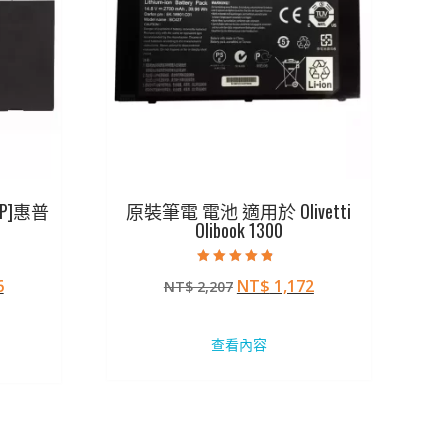
P]惠普
原裝筆電 電池 適用於 Olivetti
Olibook 1300
評分
目
原
目
6
NT$
1,172
NT$
2,207
4.50
滿分 5
前
始
前
價
價
價
查看內容
格：
格：
格：
72。
NT$ 1,206。
NT$ 2,207。
NT$ 1,172。