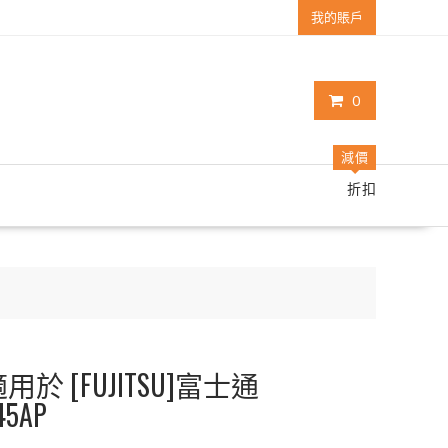
我的賬戶
0
減價
折扣
於 [FUJITSU]富士通
45AP