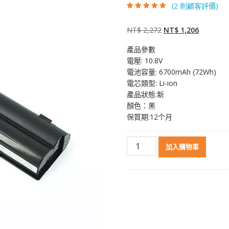
(
2
則顧客評價)
評分
2
5.00
/ 5，
已有
位顧客進
行評分
原
目
NT$
2,272
NT$
1,206
始
前
產品參數
價
價
電壓: 10.8V
格：
格：
電池容量: 6700mAh (72Wh)
NT$ 2,272。
NT$ 1,2
電芯類型: Li-ion
產品狀態:新
顏色：黑
保質期:12个月
原
加入購物車
裝
筆
電
電
池
適
用