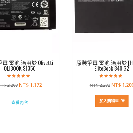
 電池 適用於 Olivetti
原裝筆電 電池 適用於 [H
OLIBOOK S1350
EliteBook 840 G2
評分
評分
原
目
原
NT$
1,172
NT$
1,20
NT$
2,207
NT$
2,272
5.00
4.50
滿分 5
滿分 5
始
前
始
價
價
價
加入購物車
查看內容
格：
格：
格：
NT$ 2,207。
NT$ 1,172。
NT$ 2,2