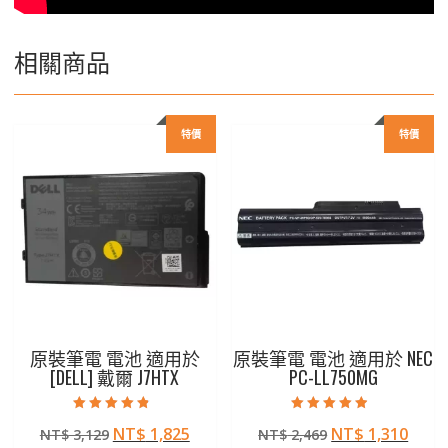
相關商品
特價
特價
原裝筆電 電池 適用於
原裝筆電 電池 適用於 NEC
[DELL] 戴爾 J7HTX
PC-LL750MG
評分
評分
原
目
原
目
NT$
1,825
NT$
1,310
NT$
3,129
NT$
2,469
4.50
4.50
滿分 5
滿分 5