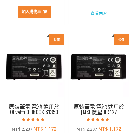
始
前
始
前
價
價
價
價
加入購物車
查看內容
格：
格：
格：
格：
NT$ 3,129。
NT$ 1,825。
NT$ 2,469。
NT$ 
特價
特價
原裝筆電 電池 適用於
原裝筆電 電池 適用於
Olivetti OLIBOOK S1350
[MSI]微星 BC427
評分
評分
原
目
原
目
NT$
1,172
NT$
1,172
NT$
2,207
NT$
2,207
5.00
5.00
滿分 5
滿分 5