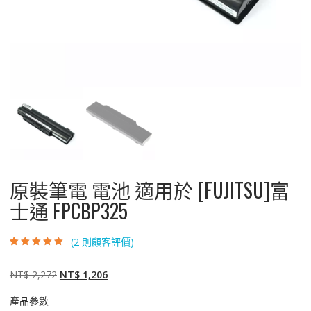
原裝筆電 電池 適用於 [FUJITSU]富
士通 FPCBP325
(
2
則顧客評價)
評分
2
5.00
/ 5，
已有
位顧客進
行評分
原
目
NT$
2,272
NT$
1,206
始
前
產品參數
價
價