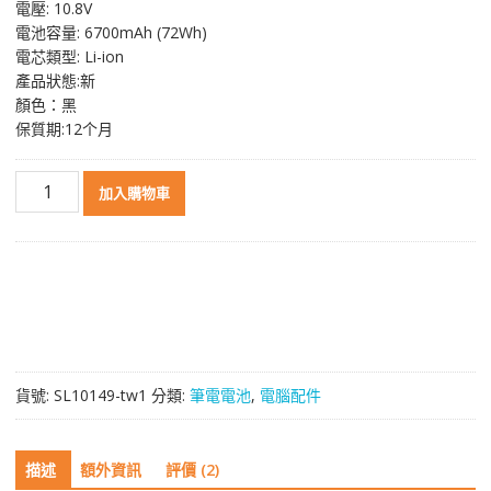
電壓: 10.8V
格：
格：
電池容量: 6700mAh (72Wh)
NT$ 2,272。
NT$ 1,206。
電芯類型: Li-ion
產品狀態:新
顏色：黑
保質期:12个月
原
加入購物車
裝
筆
電
電
池
適
用
於
貨號:
SL10149-tw1
分類:
筆電電池
,
電腦配件
[FUJITSU]
富
士
描述
額外資訊
評價 (2)
通