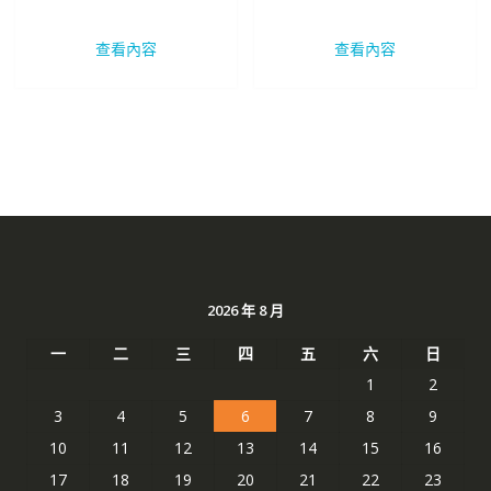
始
前
始
前
價
價
價
價
查看內容
查看內容
格：
格：
格：
格：
NT$ 2,207。
NT$ 1,172。
NT$ 2,207。
NT$ 
2026 年 8 月
一
二
三
四
五
六
日
1
2
3
4
5
6
7
8
9
10
11
12
13
14
15
16
17
18
19
20
21
22
23