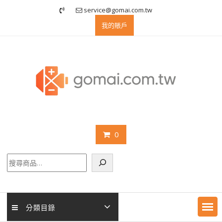
Skip
service@gomai.com.tw
to
我的賬戶
content
0
搜
尋
分類目錄