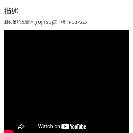
FPCBP325
數
描述
量
原裝筆記本電池 [FUJITSU]富士通 FPCBP325