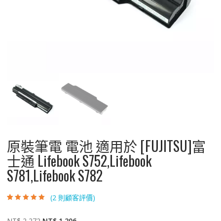
原裝筆電 電池 適用於 [FUJITSU]富
士通 Lifebook S752,Lifebook
S781,Lifebook S782
(
2
則顧客評價)
評分
2
5.00
/ 5，
已有
位顧客進
行評分
原
目
NT$
2,272
NT$
1,206