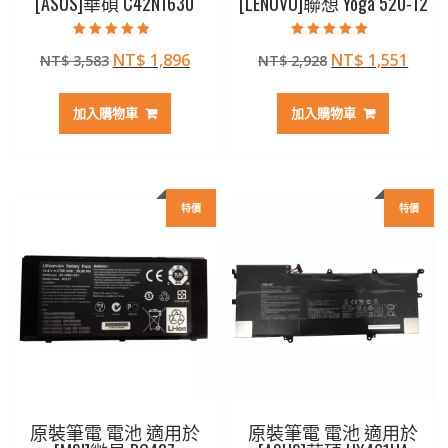
[ASUS]華碩 C42N1630
[LENOVO]聯想 Yoga 520-12
評分
評分
原
目
原
目
NT$
1,896
NT$
1,551
NT$
3,583
NT$
2,928
4.50
5.00
滿分 5
滿分 5
始
前
始
前
價
價
價
價
加入購物車
加入購物車
格：
格：
格：
格：
NT$ 3,583。
NT$ 1,896。
NT$ 2,928。
NT$ 
特價
特價
原裝筆電 電池 適用於
原裝筆電 電池 適用於