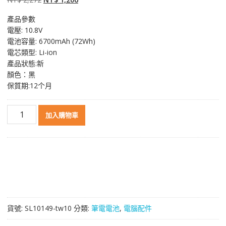
始
前
產品參數
價
價
電壓: 10.8V
格：
格：
電池容量: 6700mAh (72Wh)
NT$ 2,272。
NT$ 1,206。
電芯類型: Li-ion
產品狀態:新
顏色：黑
保質期:12个月
原
加入購物車
裝
筆
電
電
池
適
用
於
貨號:
SL10149-tw10
分類:
筆電電池
,
電腦配件
[FUJITSU]
富