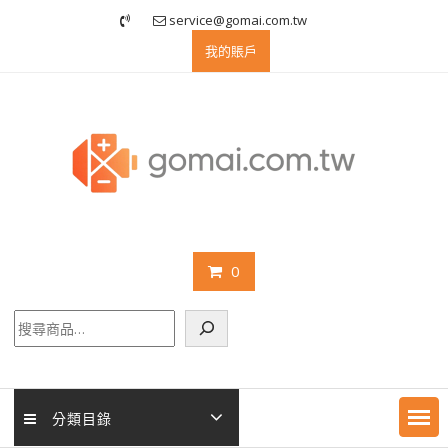
Skip
service@gomai.com.tw
to
我的賬戶
content
0
搜
尋
分類目錄