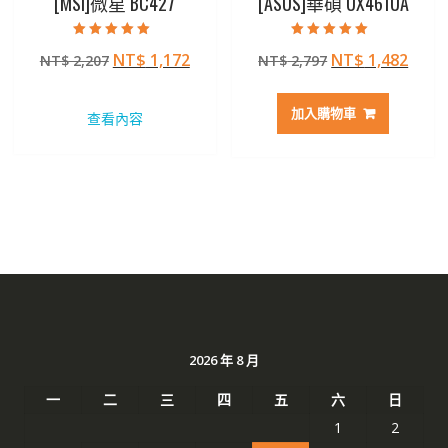
[MSI]微星 BC427
[ASUS]華碩 UX461UA
評分
評分
原
目
原
目
NT$
1,172
NT$
1,482
NT$
2,207
NT$
2,797
5.00
5.00
滿分 5
滿分 5
始
前
始
前
價
價
價
價
加入購物車
查看內容
格：
格：
格：
格：
NT$ 2,207。
NT$ 1,172。
NT$ 2,797。
NT$ 
2026 年 8 月
一
二
三
四
五
六
日
1
2