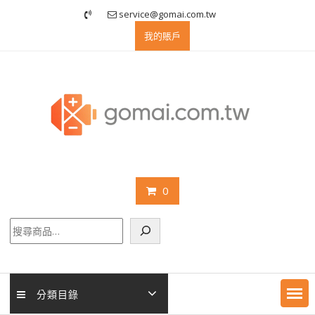
Skip
service@gomai.com.tw
to
我的賬戶
content
0
搜
尋
分類目錄