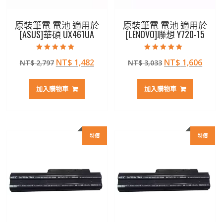
原裝筆電 電池 適用於
原裝筆電 電池 適用於
[ASUS]華碩 UX461UA
[LENOVO]聯想 Y720-15
評分
評分
原
目
原
目
NT$
1,482
NT$
1,606
NT$
2,797
NT$
3,033
5.00
5.00
滿分 5
滿分 5
始
前
始
前
價
價
價
價
加入購物車
加入購物車
格：
格：
格：
格：
NT$ 2,797。
NT$ 1,482。
NT$ 3,033。
NT$ 
特價
特價