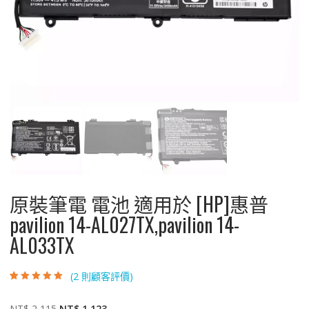
原裝筆電 電池 適用於 [HP]惠普
pavilion 14-AL027TX,pavilion 14-
AL033TX
(
2
則顧客評價)
評分
2
5.00
/ 5，
已有
位顧客進
行評分
原
目
NT$
2,115
NT$
1,123