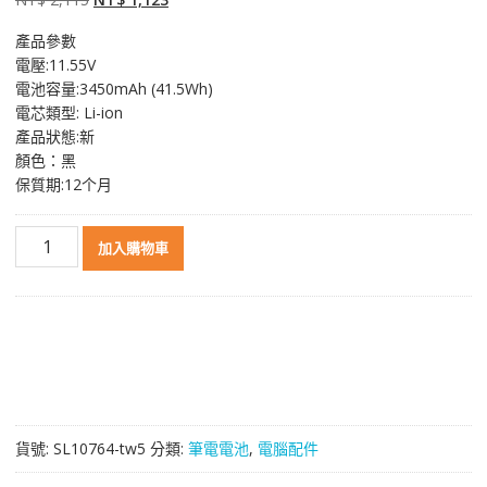
始
前
產品參數
價
價
電壓:11.55V
格：
格：
電池容量:3450mAh (41.5Wh)
NT$ 2,115。
NT$ 1,123。
電芯類型: Li-ion
產品狀態:新
顏色：黑
保質期:12个月
原
加入購物車
裝
筆
電
電
池
適
用
於
貨號:
SL10764-tw5
分類:
筆電電池
,
電腦配件
[HP]
惠