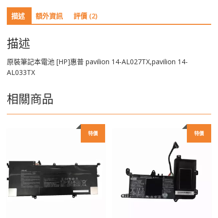
普
描述
額外資訊
評價 (2)
pavilion
14-
AL027TX,pavilion
描述
14-
AL033TX
原裝筆記本電池 [HP]惠普 pavilion 14-AL027TX,pavilion 14-
數
AL033TX
量
相關商品
特價
特價