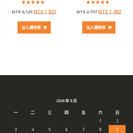
評分
評分
原
目
原
目
NT$
1,825
NT$
1,482
NT$
3,129
NT$
2,797
4.50
4.50
滿分 5
滿分 5
始
前
始
前
價
價
價
價
加入購物車
加入購物車
格：
格：
格：
格：
NT$ 3,129。
NT$ 1,825。
NT$ 2,797。
NT$ 
2026 年 8 月
一
二
三
四
五
六
日
1
2
3
4
5
6
7
8
9