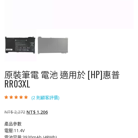
原裝筆電 電池 適用於 [HP]惠普
RR03XL
(
2
則顧客評價)
評分
2
5.00
/ 5，
已有
位顧客進
行評分
原
目
NT$
2,272
NT$
1,206
始
前
產品參數
價
價
電壓:11.4V
格：
格：
電池容量:3930mAh (48Wh)