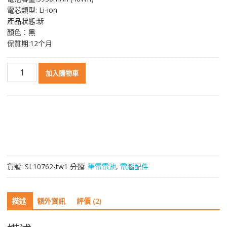
NT$ 2,272。
NT$ 1,206。
電芯類型: Li-ion
產品狀態:新
顏色：黑
保質期:12个月
原
加入購物車
裝
筆
電
電
池
適
用
於
貨號:
SL10762-tw1
分類:
筆電電池
,
電腦配件
[HP]
惠
普
描述
額外資訊
評價 (2)
RR03XL
數
量