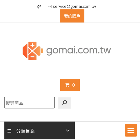
Skip
service@gomai.com.tw
to
我的賬戶
content
0
搜
尋
分類目錄