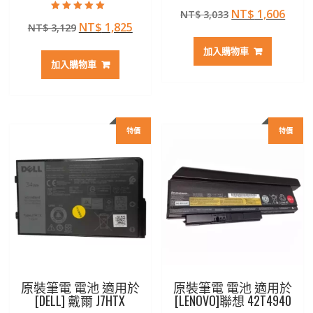
評分
原
目
NT$
1,606
NT$
3,033
5.00
評分
滿分 5
原
目
NT$
1,825
NT$
3,129
始
前
5.00
滿分 5
始
前
價
價
加入購物車
價
價
格：
格：
加入購物車
格：
格：
NT$ 3,033。
NT$ 
NT$ 3,129。
NT$ 1,825。
特價
特價
原裝筆電 電池 適用於
原裝筆電 電池 適用於
[DELL] 戴爾 J7HTX
[LENOVO]聯想 42T4940