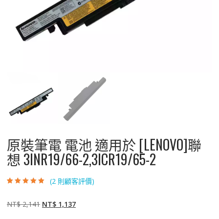
原裝筆電 電池 適用於 [LENOVO]聯
想 3INR19/66-2,3ICR19/65-2
(
2
則顧客評價)
評分
2
5.00
/ 5，
已有
位顧客進
行評分
原
目
NT$
2,141
NT$
1,137
始
前