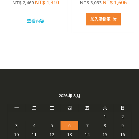
原
目
原
目
NT$
1,310
NT$
1,606
NT$
2,469
NT$
3,033
4.50
5.00
滿分 5
滿分 5
始
前
始
前
價
價
價
價
加入購物車
查看內容
格：
格：
格：
格：
NT$ 2,469。
NT$ 1,310。
NT$ 3,033。
NT$ 
2026 年 8 月
一
二
三
四
五
六
日
1
2
3
4
5
6
7
8
9
10
11
12
13
14
15
16