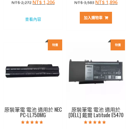
原
目
原
目
NT$
1,206
NT$
1,896
NT$
2,272
NT$
3,583
5.00
4.50
滿分 5
滿分 5
始
前
始
前
價
價
價
價
加入購物車
查看內容
格：
格：
格：
格：
NT$ 2,272。
NT$ 1,206。
NT$ 3,583。
NT$ 
特價
特價
原裝筆電 電池 適用於 NEC
原裝筆電 電池 適用於
PC-LL750MG
[DELL] 戴爾 Latitude E5470
評分
評分