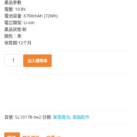
產品參數
價
價
電壓: 10.8V
格：
格：
電池容量: 6700mAh (72Wh)
NT$ 2,141。
NT$ 1,137。
電芯類型: Li-ion
產品狀態:新
顏色：黑
保質期:12个月
原
加入購物車
裝
筆
電
電
池
適
用
於
貨號:
SL10178-tw2
分類:
筆電電池
,
電腦配件
[LENOVO]
聯
想