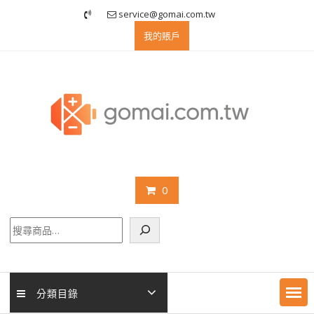
Skip
service@gomai.com.tw
to
我的賬戶
content
0
搜
尋
分類目錄