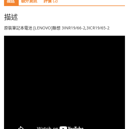
描述
額外資訊
評價 (2)
3INR19/66-
2,3ICR19/65-
2
描述
數
量
原裝筆記本電池 [LENOVO]聯想 3INR19/66-2,3ICR19/65-2