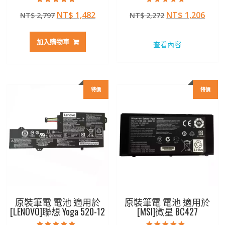
評分
評分
原
目
原
目
NT$
1,482
NT$
1,206
NT$
2,797
NT$
2,272
5.00
5.00
滿分 5
滿分 5
始
前
始
前
價
價
價
價
加入購物車
查看內容
格：
格：
格：
格：
NT$ 2,797。
NT$ 1,482。
NT$ 2,272。
NT$ 
特價
特價
原裝筆電 電池 適用於
原裝筆電 電池 適用於
[LENOVO]聯想 Yoga 520-12
[MSI]微星 BC427