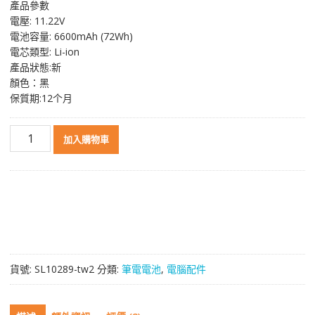
產品參數
價
價
電壓: 11.22V
格：
格：
電池容量: 6600mAh (72Wh)
NT$ 2,797。
NT$ 1,482。
電芯類型: Li-ion
產品狀態:新
顏色：黑
保質期:12个月
原
加入購物車
裝
筆
電
電
池
適
用
於
貨號:
SL10289-tw2
分類:
筆電電池
,
電腦配件
[LENOVO]
聯
想