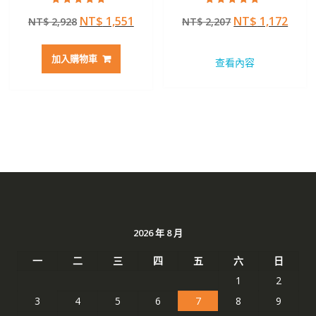
評分
評分
原
目
原
目
NT$
1,551
NT$
1,172
NT$
2,928
NT$
2,207
5.00
5.00
滿分 5
滿分 5
始
前
始
前
價
價
價
價
加入購物車
查看內容
格：
格：
格：
格：
NT$ 2,928。
NT$ 1,551。
NT$ 2,207。
NT$ 
2026 年 8 月
一
二
三
四
五
六
日
1
2
3
4
5
6
7
8
9