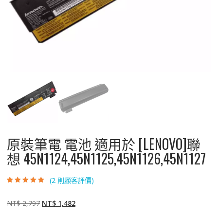
原裝筆電 電池 適用於 [LENOVO]聯
想 45N1124,45N1125,45N1126,45N1127
(
2
則顧客評價)
評分
2
5.00
/ 5，
已有
位顧客進
行評分
原
目
NT$
2,797
NT$
1,482
始
前