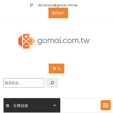
Skip
service@gomai.com.tw
to
我的賬戶
content
0
搜
尋
分類目錄