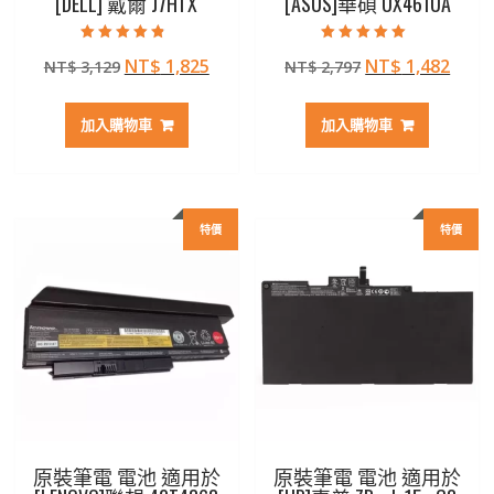
[DELL] 戴爾 J7HTX
[ASUS]華碩 UX461UA
評分
評分
原
目
原
目
NT$
1,825
NT$
1,482
NT$
3,129
NT$
2,797
4.50
5.00
滿分 5
滿分 5
始
前
始
前
價
價
價
價
加入購物車
加入購物車
格：
格：
格：
格：
NT$ 3,129。
NT$ 1,825。
NT$ 2,797。
NT$ 
特價
特價
原裝筆電 電池 適用於
原裝筆電 電池 適用於