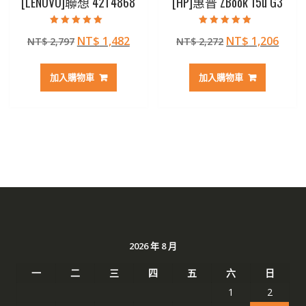
[LENOVO]聯想 42T4868
[HP]惠普 ZBook 15u G3
評分
評分
原
目
原
目
NT$
1,482
NT$
1,206
NT$
2,797
NT$
2,272
5.00
4.50
滿分 5
滿分 5
始
前
始
前
價
價
價
價
加入購物車
加入購物車
格：
格：
格：
格：
NT$ 2,797。
NT$ 1,482。
NT$ 2,272。
NT$ 
2026 年 8 月
一
二
三
四
五
六
日
1
2