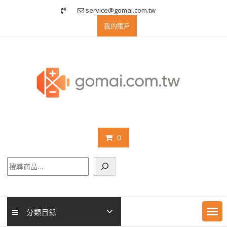
Skip
service@gomai.com.tw
to
我的賬戶
content
0
搜
尋
分類目錄