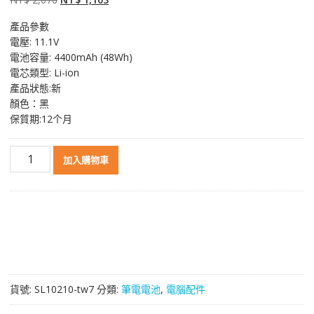
始
前
產品參數
價
價
電壓: 11.1V
格：
格：
電池容量: 4400mAh (48Wh)
NT$ 2,076。
NT$ 1,103。
電芯類型: Li-ion
產品狀態:新
顏色：黑
保質期:12个月
原
加入購物車
裝
筆
電
電
池
適
用
於
貨號:
SL10210-tw7
分類:
筆電電池
,
電腦配件
[LENOVO]
聯