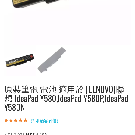
原裝筆電 電池 適用於 [LENOVO]聯
想 IdeaPad Y580,IdeaPad Y580P,IdeaPad
Y580N
(
2
則顧客評價)
評分
2
5.00
/ 5，
已有
位顧客進
行評分
原
目
NT$
2,076
NT$
1,103