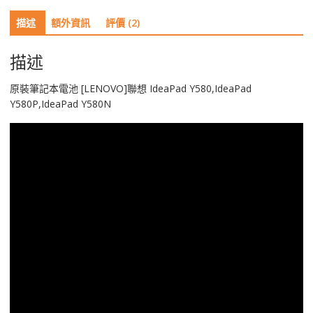
想
描述
額外資訊
評價 (2)
IdeaPad
Y580,IdeaPad
Y580P,IdeaPad
描述
Y580N
數
原裝筆記本電池 [LENOVO]聯想 IdeaPad Y580,IdeaPad
量
Y580P,IdeaPad Y580N