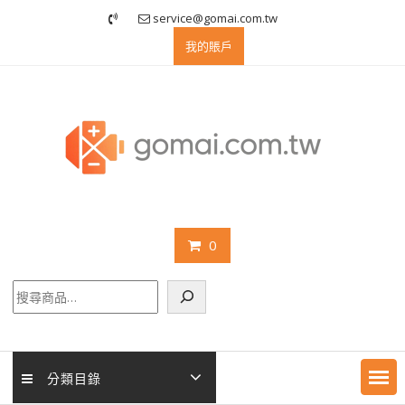
Skip
service@gomai.com.tw
to
我的賬戶
content
0
搜
尋
分類目錄