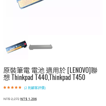
原裝筆電 電池 適用於 [LENOVO]聯
想 Thinkpad T440,Thinkpad T450
(
2
則顧客評價)
評分
2
4.50
/
5，已有
位顧
客進行評分
原
目
NT$
2,272
NT$
1,206
始
前