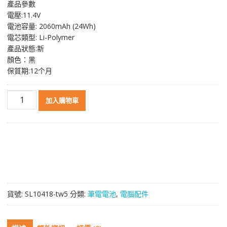
產品參數
價
價
電壓:11.4V
格：
格：
電池容量: 2060mAh (24Wh)
NT$ 2,272。
NT$ 1,206。
電芯類型: Li-Polymer
產品狀態:新
顏色：黑
保質期:12个月
原
加入購物車
裝
筆
電
電
池
適
用
於
貨號:
SL10418-tw5
分類:
筆電電池
,
電腦配件
[LENOVO]
聯
想