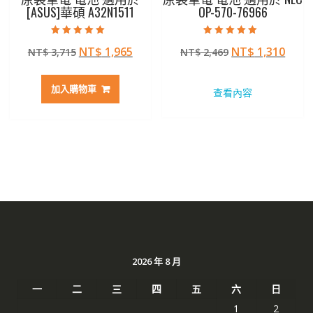
[ASUS]華碩 A32N1511
OP-570-76966
評分
評分
原
目
原
目
NT$
1,965
NT$
1,310
NT$
3,715
NT$
2,469
5.00
5.00
滿分 5
滿分 5
始
前
始
前
價
價
價
價
加入購物車
查看內容
格：
格：
格：
格：
NT$ 3,715。
NT$ 1,965。
NT$ 2,469。
NT$ 
2026 年 8 月
一
二
三
四
五
六
日
1
2