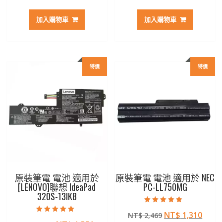
始
前
始
前
價
價
價
價
加入購物車
加入購物車
格：
格：
格：
格：
NT$ 2,797。
NT$ 1,482。
NT$ 2,797。
NT$ 
特價
特價
原裝筆電 電池 適用於
原裝筆電 電池 適用於 NEC
[LENOVO]聯想 IdeaPad
PC-LL750MG
320S-13IKB
評分
原
目
NT$
1,310
NT$
2,469
4.50
評分
滿分 5