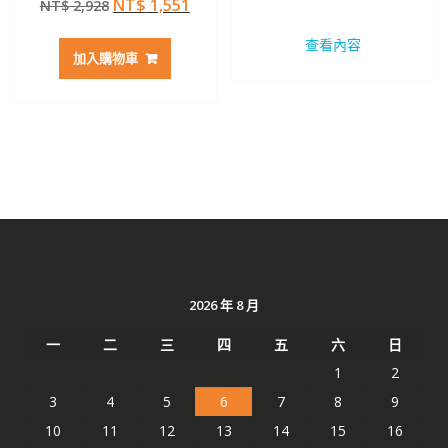
原
目
NT$
1,551
NT$
2,928
始
前
5.00
滿分 5
始
前
價
價
查看內容
價
價
格：
格：
加入購物車
格：
格：
NT$ 2,469。
NT$ 
NT$ 2,928。
NT$ 1,551。
2026 年 8 月
一
二
三
四
五
六
日
1
2
3
4
5
6
7
8
9
10
11
12
13
14
15
16