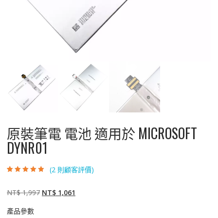
原裝筆電 電池 適用於 MICROSOFT
DYNR01
(
2
則顧客評價)
評分
2
4.50
/
5，已有
位顧
客進行評分
原
目
NT$
1,997
NT$
1,061
始
前
產品參數
價
價