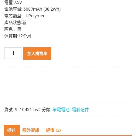
電壓:7.5V
格：
格：
電池容量: 5087mAh (38.2Wh)
NT$ 1,997。
NT$ 1,061。
電芯類型: Li-Polymer
產品狀態:新
顏色：黑
保質期:12个月
原
加入購物車
裝
筆
電
電
池
適
用
於
貨號:
SL10451-tw2
分類:
筆電電池
,
電腦配件
MICROSOFT
DYNR01
數
描述
額外資訊
評價 (2)
量