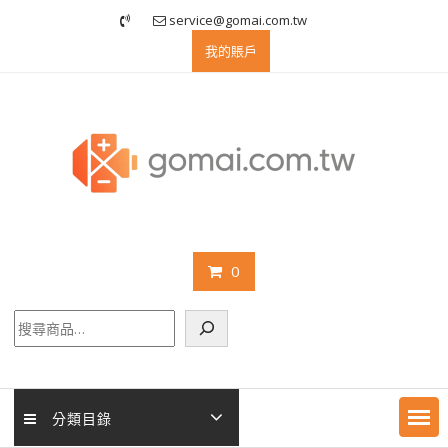
Skip
service@gomai.com.tw
to
我的賬戶
content
0
搜
尋
分類目錄