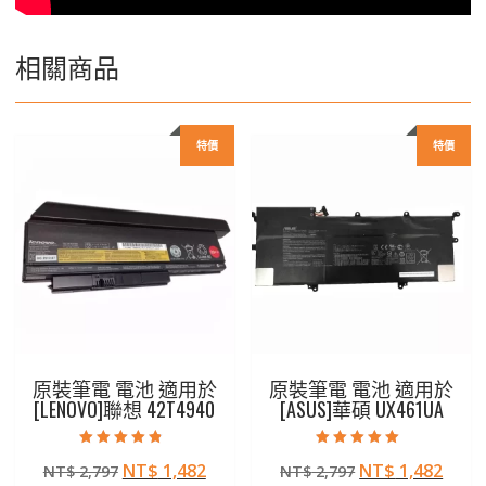
相關商品
特價
特價
原裝筆電 電池 適用於
原裝筆電 電池 適用於
[LENOVO]聯想 42T4940
[ASUS]華碩 UX461UA
評分
評分
原
目
原
目
NT$
1,482
NT$
1,482
NT$
2,797
NT$
2,797
4.50
5.00
滿分 5
滿分 5