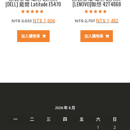
[DELL] 戴爾 Latitude E5470
[LENOVO]聯想 42T4868
評分
評分
原
目
原
目
NT$
1,606
NT$
1,482
NT$
3,033
NT$
2,797
5.00
5.00
滿分 5
滿分 5
始
前
始
前
價
價
價
價
加入購物車
加入購物車
格：
格：
格：
格：
NT$ 3,033。
NT$ 1,606。
NT$ 2,797。
NT$ 
2026 年 8 月
一
二
三
四
五
六
日
1
2