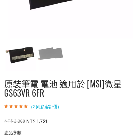
原裝筆電 電池 適用於 [MSI]微星
GS63VR 6FR
(
2
則顧客評價)
評分
2
5.00
/ 5，
已有
位顧客進
行評分
原
目
NT$
3,308
NT$
1,751
始
前
產品參數
價
價