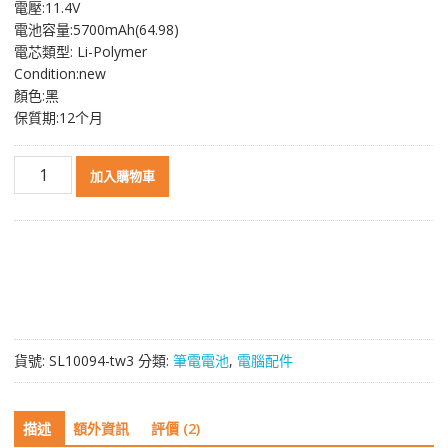
電壓:11.4V
格：
格：
電池容量:5700mAh(64.98)
NT$ 3,308。
NT$ 1,751。
電芯類型: Li-Polymer
Condition:new
顏色:黑
保質期:12个月
原
加入購物車
裝
筆
電
電
池
適
用
於
貨號:
SL10094-tw3
分類:
筆電電池
,
電腦配件
[MSI]
微
星
描述
額外資訊
評價 (2)
GS63VR