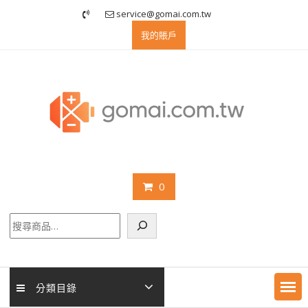
Skip
service@gomai.com.tw
to
我的賬戶
content
0
搜
尋
分類目錄