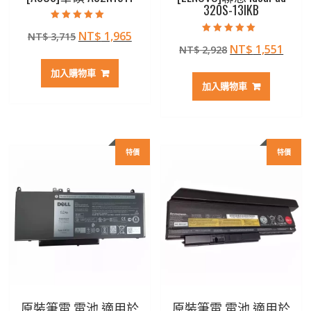
320S-13IKB
評分
原
目
NT$
1,965
NT$
3,715
5.00
評分
滿分 5
原
目
NT$
1,551
始
前
NT$
2,928
5.00
滿分 5
始
前
價
價
加入購物車
價
價
格：
格：
加入購物車
格：
格：
NT$ 3,715。
NT$ 1,965。
NT$ 2,928。
NT$ 
特價
特價
原裝筆電 電池 適用於
原裝筆電 電池 適用於