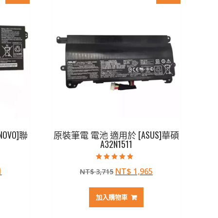
OVO]聯
原裝筆電 電池 適用於 [ASUS]華碩
A32N1511
評分
目
原
目
1
NT$
1,965
NT$
3,715
5.00
滿分 5
前
始
前
價
價
價
加入購物車
格：
格：
格：
28。
NT$ 1,551。
NT$ 3,715。
NT$ 1,965。