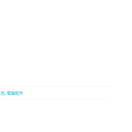
58。
電池
,
電腦配件