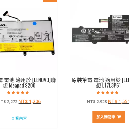
電池 適用於 [LENOVO]聯
原裝筆電 電池 適用於 [LEN
想 Ideapad S200
想 L17L3P61
評分
評分
原
目
原
NT$
1,206
NT$
1,55
NT$
2,272
NT$
2,928
5.00
5.00
滿分 5
滿分 5
始
前
始
價
價
價
加入購物車
查看內容
格：
格：
格：
NT$ 2,272。
NT$ 1,206。
NT$ 2,9