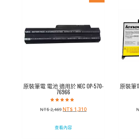
原裝筆電 電池 適用於 NEC OP-570-
原裝筆電 
76966
評分
原
目
NT$
1,310
NT$
2,469
5.00
滿分 5
始
前
價
價
查看內容
格：
格：
NT$ 2,469。
NT$ 1,310。