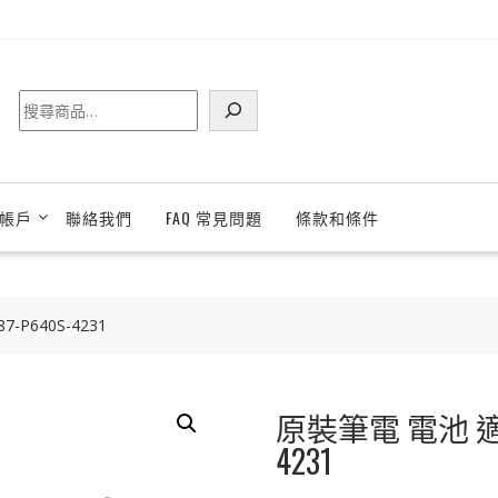
搜
尋
帳戶
聯絡我們
FAQ 常見問題
條款和條件
7-P640S-4231
原裝筆電 電池 適用於 T
4231