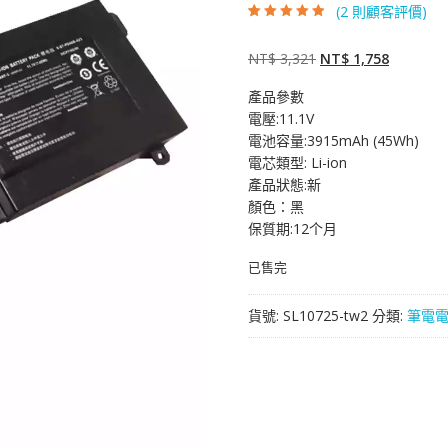
(
2
則顧客評價)
評分
2
4.50
/
5，已有
位顧
客進行評分
原
目
NT$
3,321
NT$
1,758
始
前
產品參數
價
價
電壓:11.1V
格：
格：
電池容量:3915mAh (45Wh)
NT$ 3,321。
NT$ 1,7
電芯類型: Li-ion
產品狀態:新
顏色：黑
保質期:12个月
已售完
貨號:
SL10725-tw2
分類:
筆電