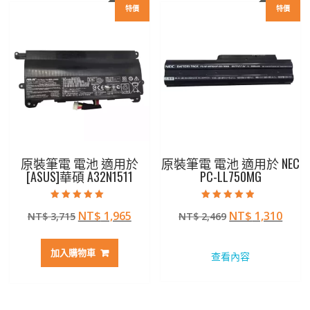
特價
特價
原裝筆電 電池 適用於
原裝筆電 電池 適用於 NEC
[ASUS]華碩 A32N1511
PC-LL750MG
評分
評分
原
目
原
目
NT$
1,965
NT$
1,310
NT$
3,715
NT$
2,469
5.00
4.50
滿分 5
滿分 5
始
前
始
前
價
價
價
價
加入購物車
查看內容
格：
格：
格：
格：
NT$ 3,715。
NT$ 1,965。
NT$ 2,469。
NT$ 