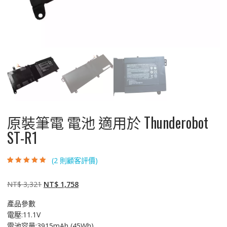
原裝筆電 電池 適用於 Thunderobot
ST-R1
(
2
則顧客評價)
評分
2
5.00
/ 5，
已有
位顧客進
行評分
原
目
NT$
3,321
NT$
1,758
始
前
產品參數
價
價
電壓:11.1V
格：
格：
電池容量:3915mAh (45Wh)