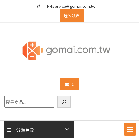
Skip
service@gomai.com.tw
to
我的賬戶
content
0
搜
尋
分類目錄