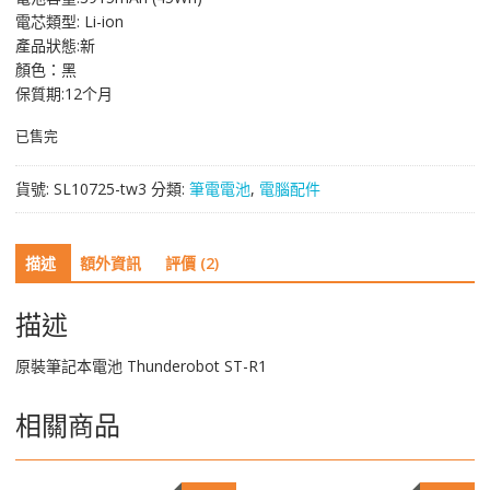
NT$ 3,321。
NT$ 1,758。
電芯類型: Li-ion
產品狀態:新
顏色：黑
保質期:12个月
已售完
貨號:
SL10725-tw3
分類:
筆電電池
,
電腦配件
描述
額外資訊
評價 (2)
描述
原裝筆記本電池 Thunderobot ST-R1
相關商品