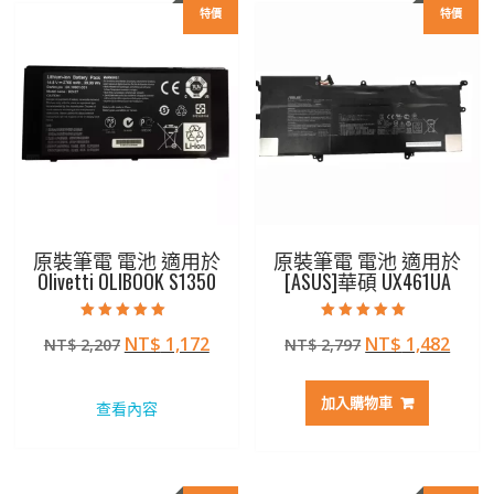
特價
特價
原裝筆電 電池 適用於
原裝筆電 電池 適用於
Olivetti OLIBOOK S1350
[ASUS]華碩 UX461UA
評分
評分
原
目
原
目
NT$
1,172
NT$
1,482
NT$
2,207
NT$
2,797
5.00
5.00
滿分 5
滿分 5
始
前
始
前
價
價
價
價
加入購物車
查看內容
格：
格：
格：
格：
NT$ 2,207。
NT$ 1,172。
NT$ 2,797。
NT$ 