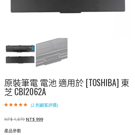
原裝筆電 電池 適用於 [TOSHIBA] 東
芝 CBI2062A
(
2
則顧客評價)
評分
2
5.00
/ 5，
已有
位顧客進
行評分
原
目
NT$
1,879
NT$
999
始
前
產品參數
價
價