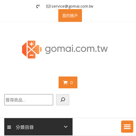
Skip
service@gomai.com.tw
to
我的賬戶
content
0
搜
尋
分類目錄