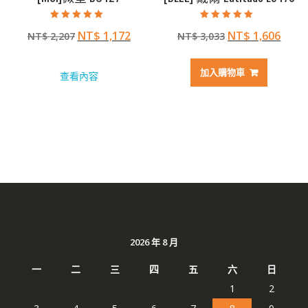
評分
評分
原
目
原
目
NT$
1,172
NT$
1,606
NT$
2,207
NT$
3,033
5.00
5.00
滿分 5
滿分 5
始
前
始
前
價
價
價
價
加入購物車
查看內容
格：
格：
格：
格：
NT$ 2,207。
NT$ 1,172。
NT$ 3,033。
NT$ 
2026 年 8 月
一
二
三
四
五
六
日
1
2