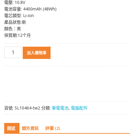
電壓: 10.8V
格：
格：
電池容量: 4400mAh (48Wh)
NT$ 1,879。
NT$ 999。
電芯類型: Li-ion
產品狀態:新
顏色：黑
保質期:12个月
原
加入購物車
裝
筆
電
電
池
適
用
於
貨號:
SL10464-tw2
分類:
筆電電池
,
電腦配件
[TOSHIBA]
東
芝
描述
額外資訊
評價 (2)
CBI2062A