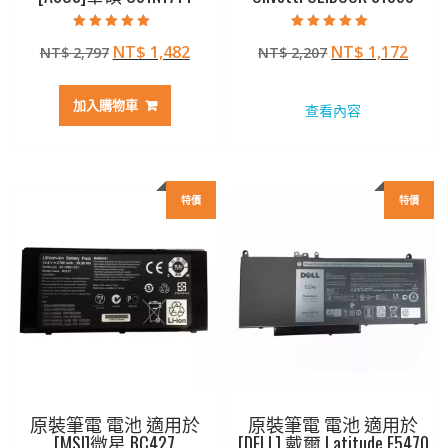
評分
評分
原
目
原
目
NT$
1,482
NT$
1,172
NT$
2,797
NT$
2,207
5.00
5.00
滿分 5
滿分 5
始
前
始
前
價
價
價
價
加入購物車
查看內容
格：
格：
格：
格：
NT$ 2,797。
NT$ 1,482。
NT$ 2,207。
NT$ 
特價
特價
原裝筆電 電池 適用於
原裝筆電 電池 適用於
[MSI]微星 BC427
[DELL] 戴爾 Latitude E5470