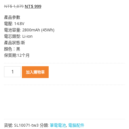
5，已有
位顧
客進行評分
原
目
NT$
1,879
NT$
999
始
前
產品參數
價
價
電壓: 14.8V
格：
格：
電池容量: 2800mAh (45Wh)
NT$ 1,879。
NT$ 999。
電芯類型: Li-ion
產品狀態:新
顏色：黑
保質期:12个月
原
加入購物車
裝
筆
電
電
池
適
用
於
貨號:
SL10071-tw3
分類:
筆電電池
,
電腦配件
[TOSHIBA]