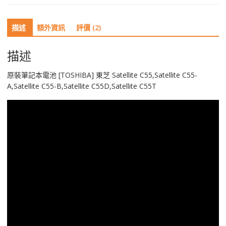
東
芝
描述
額外資訊
評價 (2)
Satellite
C55,Satellite
C55-
描述
A,Satellite
C55-
原裝筆記本電池 [TOSHIBA] 東芝 Satellite C55,Satellite C55-
B,Satellite
A,Satellite C55-B,Satellite C55D,Satellite C55T
C55D,Satellite
C55T
數
量