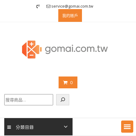
Skip
service@gomai.com.tw
to
我的賬戶
content
0
搜
尋
分類目錄