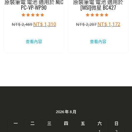
原裝筆電 電池 適用於 NEC
原裝筆電 電池 適用於
PC-VP-WP90
[MSI]微星 BC427
評分
評分
原
目
原
目
NT$
1,310
NT$
1,172
NT$
2,469
NT$
2,207
4.50
5.00
滿分 5
滿分 5
始
前
始
前
價
價
價
價
查看內容
查看內容
格：
格：
格：
格：
NT$ 2,469。
NT$ 1,310。
NT$ 2,207。
NT$ 
2026 年 8 月
一
二
三
四
五
六
日
1
2