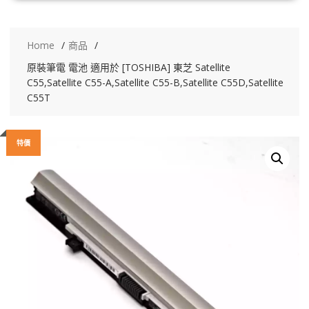
Home
商品
原裝筆電 電池 適用於 [TOSHIBA] 東芝 Satellite
C55,Satellite C55-A,Satellite C55-B,Satellite C55D,Satellite
C55T
特價