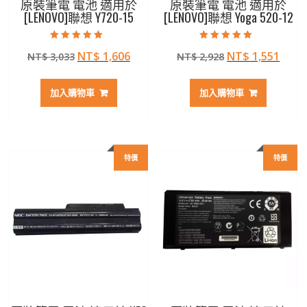
原裝筆電 電池 適用於
原裝筆電 電池 適用於
[LENOVO]聯想 Y720-15
[LENOVO]聯想 Yoga 520-12
評分
評分
原
目
原
目
NT$
1,606
NT$
1,551
NT$
3,033
NT$
2,928
5.00
5.00
滿分 5
滿分 5
始
前
始
前
價
價
價
價
加入購物車
加入購物車
格：
格：
格：
格：
NT$ 3,033。
NT$ 1,606。
NT$ 2,928。
NT$ 
特價
特價