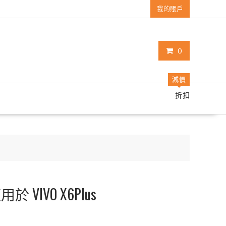
我的賬戶
0
減價
折扣
於 VIVO X6Plus