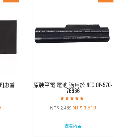
P]惠普
原裝筆電 電池 適用於 NEC OP-570-
76966
評分
目
原
目
6
NT$
1,310
NT$
2,469
5.00
滿分 5
前
始
前
價
價
價
查看內容
格：
格：
格：
72。
NT$ 1,206。
NT$ 2,469。
NT$ 1,310。