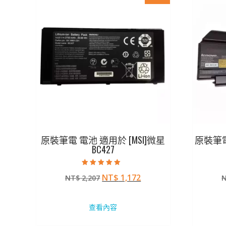
原裝筆電 電池 適用於 [MSI]微星
原裝筆電 
BC427
評分
原
目
NT$
1,172
NT$
2,207
5.00
滿分 5
始
前
價
價
查看內容
格：
格：
NT$ 2,207。
NT$ 1,172。