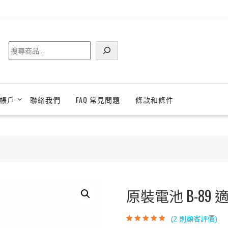
搜
尋
帳戶
聯絡我們
FAQ 常見問題
條款和條件
原裝電池 B-89 適用
(
2
則顧客評價)
評分
2
4.50
/