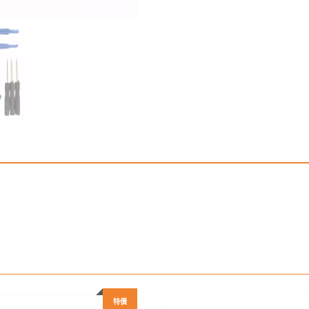
數
量
特價