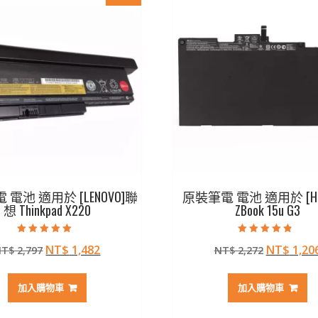
電池 適用於 [LENOVO]聯
原裝筆電 電池 適用於 [H
想 Thinkpad X220
ZBook 15u G3
評分
評分
原
目
原
NT$
1,482
NT$
1,20
NT$
2,797
NT$
2,272
5.00
4.50
滿分 5
滿分 5
始
前
始
價
價
價
加入購物車
加入購物車
格：
格：
格：
NT$ 2,797。
NT$ 1,482。
NT$ 2,2