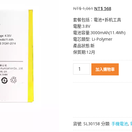
5，已有
位顧
客進行評分
原
目
NT$
1,061
NT$
568
始
前
套餐包括：電池+拆机工具
價
價
電壓:3.8V
格：
格：
電池容量:3000mAh(11.4Wh)
NT$ 1,061。
NT$ 568。
電芯類型: Li-Polymer
產品狀態:新
保質期:12月
原
加入購物車
裝
電
池
B-
89
適
用
於
貨號:
SL30158
分類:
手機電池
,
VIVO
X6Plus