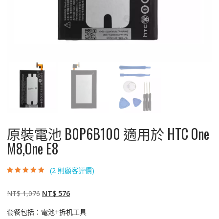
原裝電池 B0P6B100 適用於 HTC One
M8,One E8
(
2
則顧客評價)
評分
2
5.00
/ 5，
已有
位顧客進
行評分
原
目
NT$
1,076
NT$
576
始
前
套餐包括：電池+拆机工具
價
價