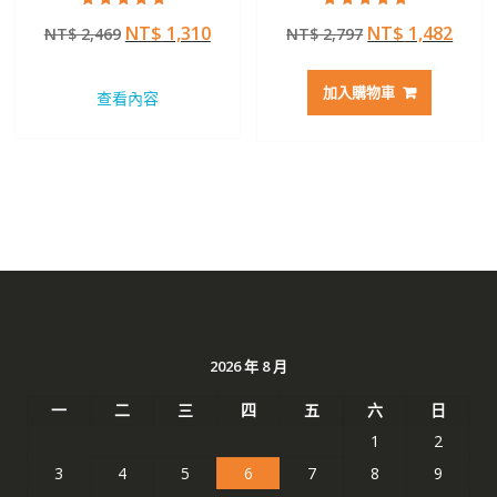
評分
評分
原
目
原
目
NT$
1,310
NT$
1,482
NT$
2,469
NT$
2,797
5.00
4.50
滿分 5
滿分 5
始
前
始
前
價
價
價
價
加入購物車
查看內容
格：
格：
格：
格：
NT$ 2,469。
NT$ 1,310。
NT$ 2,797。
NT$ 
2026 年 8 月
一
二
三
四
五
六
日
1
2
3
4
5
6
7
8
9