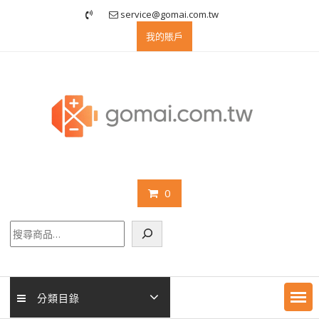
Skip
service@gomai.com.tw
to
我的賬戶
content
0
搜
尋
分類目錄