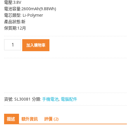
電壓:3.8V
格：
格：
電池容量:2600mAh(9.88Wh)
NT$ 1,076。
NT$ 576。
電芯類型: Li-Polymer
產品狀態:新
保質期:12月
原
加入購物車
裝
電
池
B0P6B100
適
用
於
HTC
貨號:
SL30081
分類:
手機電池
,
電腦配件
One
M8,One
E8
描述
額外資訊
評價 (2)
數
量