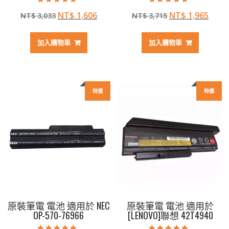
評分
評分
原
目
原
目
NT$
1,606
NT$
1,965
NT$
3,033
NT$
3,715
5.00
5.00
滿分 5
滿分 5
始
前
始
前
價
價
價
價
加入購物車
加入購物車
格：
格：
格：
格：
NT$ 3,033。
NT$ 1,606。
NT$ 3,715。
NT$ 
特價
特價
原裝筆電 電池 適用於 NEC
原裝筆電 電池 適用於
OP-570-76966
[LENOVO]聯想 42T4940