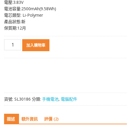
電壓:3.83V
格：
格：
電池容量:2500mAh(9.58Wh)
NT$ 856。
NT$ 460。
電芯類型: Li-Polymer
產品狀態:新
保質期:12月
原
加入購物車
裝
電
池
BL-
G025C
適
用
於
貨號:
SL30186
分類:
手機電池
,
電腦配件
GIONEE
W900S
數
描述
額外資訊
評價 (2)
量