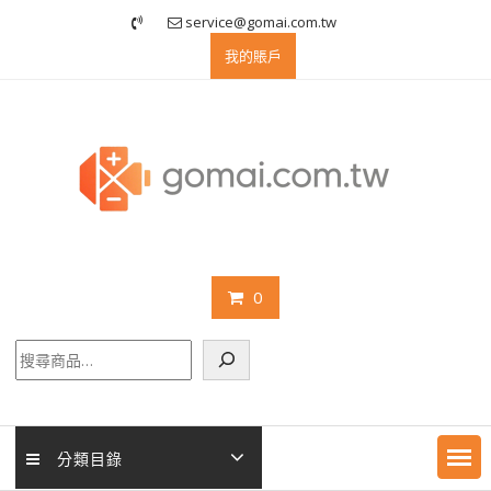
Skip
service@gomai.com.tw
to
我的賬戶
content
0
搜
尋
分類目錄