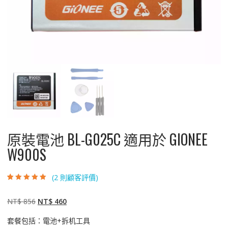
原裝電池 BL-G025C 適用於 GIONEE
W900S
(
2
則顧客評價)
評分
2
5.00
/ 5，
已有
位顧客進
行評分
原
目
NT$
856
NT$
460
始
前
套餐包括：電池+拆机工具
價
價