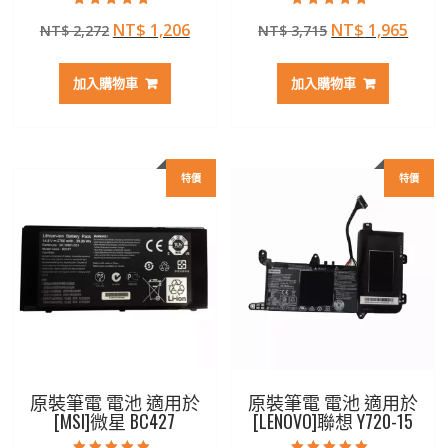
評分
評分
原
目
原
目
NT$
1,206
NT$
1,965
NT$
2,272
NT$
3,715
4.50
5.00
滿分 5
滿分 5
始
前
始
前
價
價
價
價
加入購物車
加入購物車
格：
格：
格：
格：
NT$ 2,272。
NT$ 1,206。
NT$ 3,715。
NT$ 
特價
特價
原裝筆電 電池 適用於
原裝筆電 電池 適用於
[MSI]微星 BC427
[LENOVO]聯想 Y720-15