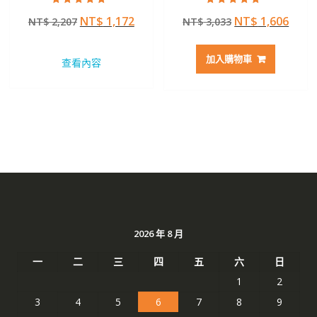
評分
評分
原
目
原
目
NT$
1,172
NT$
1,606
NT$
2,207
NT$
3,033
5.00
5.00
滿分 5
滿分 5
始
前
始
前
價
價
價
價
加入購物車
查看內容
格：
格：
格：
格：
NT$ 2,207。
NT$ 1,172。
NT$ 3,033。
NT$ 
2026 年 8 月
一
二
三
四
五
六
日
1
2
3
4
5
6
7
8
9