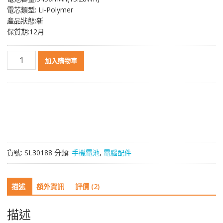
NT$ 1,149。
NT$ 615。
電芯類型: Li-Polymer
產品狀態:新
保質期:12月
原
加入購物車
裝
電
池
BL-
N3500A
適
用
於
貨號:
SL30188
分類:
手機電池
,
電腦配件
GIONEE
S10
數
描述
額外資訊
評價 (2)
量
描述