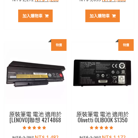
滿分 5
滿分 5
始
前
始
前
價
價
價
價
加入購物車
加入購物車
格：
格：
格：
格：
NT$ 2,272。
NT$ 1,206。
NT$ 3,033。
NT$ 
特價
特價
原裝筆電 電池 適用於
原裝筆電 電池 適用於
[LENOVO]聯想 42T4868
Olivetti OLIBOOK S1350
評分
評分
原
目
原
目
NT$
1,482
NT$
1,172
NT$
2,797
NT$
2,207
5.00
5.00