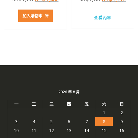
滿分 5
滿分 5
始
前
始
前
價
價
價
價
加入購物車
查看內容
格：
格：
格：
格：
NT$ 2,797。
NT$ 1,482。
NT$ 2,207。
NT$ 
2026 年 8 月
一
二
三
四
五
六
日
1
2
3
4
5
6
7
8
9
10
11
12
13
14
15
16