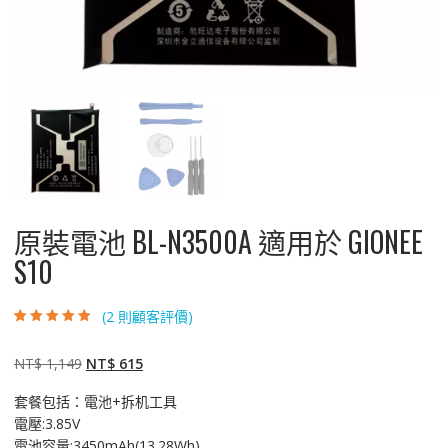
原裝電池 BL-N3500A 適用於 GIONEE
S10
(
2
則顧客評價)
評分
2
5.00
/ 5，
已有
位顧客進
行評分
原
目
NT$
1,149
NT$
615
始
前
套餐包括：電池+拆机工具
價
價
電壓:3.85V
格：
格：
電池容量:3450mAh(13.28Wh)