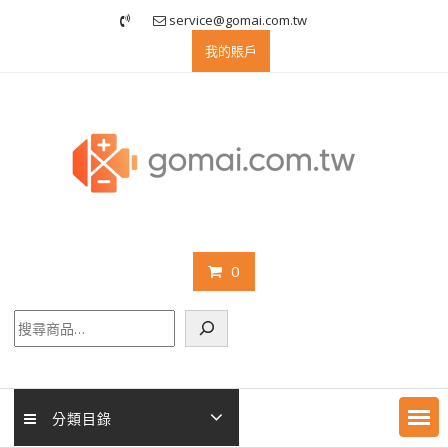
Skip
service@gomai.com.tw
to
我的賬戶
content
0
搜
尋
分類目錄