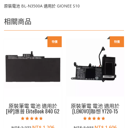
原裝電池 BL-N3500A 適用於 GIONEE S10
相關商品
特價
特價
原裝筆電 電池 適用於
原裝筆電 電池 適用於
[HP]惠普 EliteBook 840 G2
[LENOVO]聯想 Y720-15
評分
評分
原
目
原
目
NT$
1,206
NT$
1,606
NT$
2,272
NT$
3,033
4.50
5.00