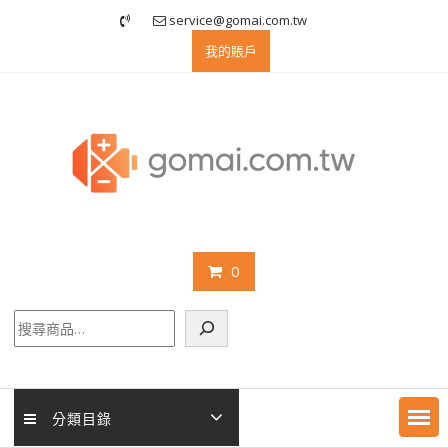
Skip
service@gomai.com.tw
to
我的賬戶
content
0
搜
尋
分類目錄