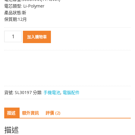
NT$ 1,002。
NT$ 538。
電芯類型: Li-Polymer
產品狀態:新
保質期:12月
原
加入購物車
裝
電
池
BL216
適
用
於
LENOVO
貨號:
SL30197
分類:
手機電池
,
電腦配件
VIBE
Z
數
描述
額外資訊
評價 (2)
量
描述