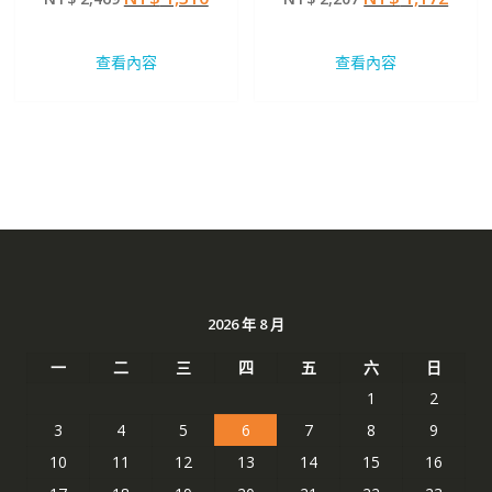
滿分 5
滿分 5
始
前
始
前
價
價
價
價
查看內容
查看內容
格：
格：
格：
格：
NT$ 2,469。
NT$ 1,310。
NT$ 2,207。
NT$ 
2026 年 8 月
一
二
三
四
五
六
日
1
2
3
4
5
6
7
8
9
10
11
12
13
14
15
16