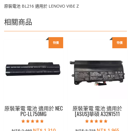
原裝電池 BL216 適用於 LENOVO VIBE Z
相關商品
特價
特價
原裝筆電 電池 適用於 NEC
原裝筆電 電池 適用於
PC-LL750MG
[ASUS]華碩 A32N1511
評分
評分
原
目
原
目
NT$
1,310
NT$
1,965
NT$
2,469
NT$
3,715
4.50
5.00