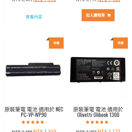
滿分 5
滿分 5
始
前
始
前
價
價
價
價
加入購物車
查看內容
格：
格：
格：
格：
NT$ 2,469。
NT$ 1,310。
NT$ 3,715。
NT$ 
特價
特價
原裝筆電 電池 適用於 NEC
原裝筆電 電池 適用於
PC-VP-WP90
Olivetti Olibook 1300
評分
評分
原
目
原
目
NT$
1,310
NT$
1,172
NT$
2,469
NT$
2,207
4.50
4.50