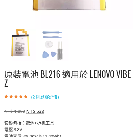
原裝電池 BL216 適用於 LENOVO VIBE
Z
(
2
則顧客評價)
評分
2
4.50
/
5，已有
位顧
客進行評分
原
目
NT$
1,002
NT$
538
始
前
套餐包括：電池+拆机工具
價
價
電壓:3.8V
格：
格：
電池容量:3000mAh(11.40Wh)