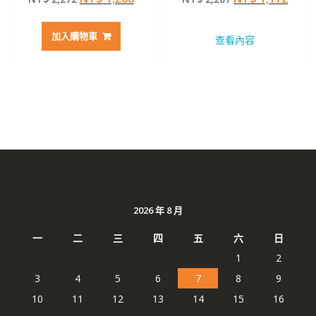
滿分 5
滿分 5
始
前
始
前
價
價
價
價
加入購物車
查看內容
格：
格：
格：
格：
NT$ 2,272。
NT$ 1,206。
NT$ 2,207。
NT$ 
2026 年 8 月
一
二
三
四
五
六
日
1
2
3
4
5
6
7
8
9
10
11
12
13
14
15
16