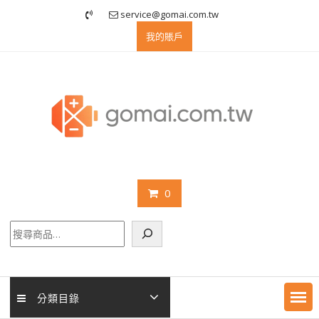
Skip
service@gomai.com.tw
to
我的賬戶
content
0
搜
尋
分類目錄