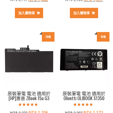
滿分 5
滿分 5
始
前
始
前
價
價
價
價
加入購物車
加入購物車
格：
格：
格：
格：
NT$ 2,797。
NT$ 1,482。
NT$ 2,928。
NT$ 
特價
特價
原裝筆電 電池 適用於
原裝筆電 電池 適用於
[HP]惠普 ZBook 15u G3
Olivetti OLIBOOK S1350
評分
評分
原
目
原
目
NT$
1,206
NT$
1,172
NT$
2,272
NT$
2,207
4.50
5.00