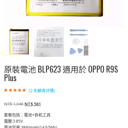
原裝電池 BLP623 適用於 OPPO R9S
Plus
(
2
則顧客評價)
評分
2
5.00
/ 5，
已有
位顧客進
行評分
原
目
NT$
1,046
NT$
561
始
前
套餐包括：電池+拆机工具
價
價
電壓:3.85V
格：
格：
電池容量:3890mAh(14.97Wh)