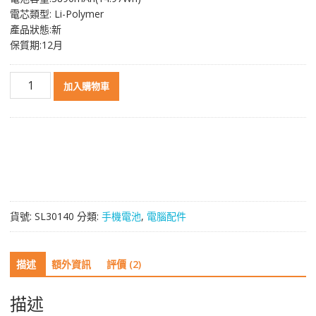
NT$ 1,046。
NT$ 561。
電芯類型: Li-Polymer
產品狀態:新
保質期:12月
原
加入購物車
裝
電
池
BLP623
適
用
於
OPPO
貨號:
SL30140
分類:
手機電池
,
電腦配件
R9S
Plus
數
描述
額外資訊
評價 (2)
量
描述