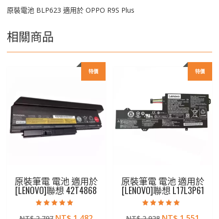
原裝電池 BLP623 適用於 OPPO R9S Plus
相關商品
特價
特價
原裝筆電 電池 適用於
原裝筆電 電池 適用於
[LENOVO]聯想 42T4868
[LENOVO]聯想 L17L3P61
評分
評分
原
目
原
目
NT$
1,482
NT$
1,551
NT$
2,797
NT$
2,928
5.00
5.00