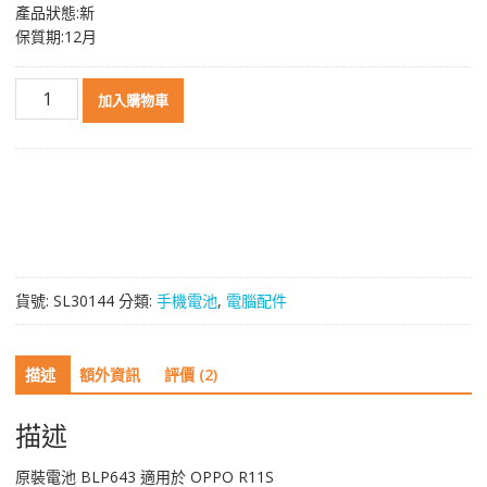
產品狀態:新
保質期:12月
原
加入購物車
裝
電
池
BLP643
適
用
於
OPPO
貨號:
SL30144
分類:
手機電池
,
電腦配件
R11S
數
量
描述
額外資訊
評價 (2)
描述
原裝電池 BLP643 適用於 OPPO R11S