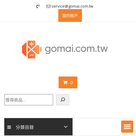
Skip
service@gomai.com.tw
to
我的賬戶
content
0
搜
尋
分類目錄