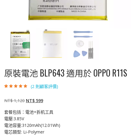
原裝電池 BLP643 適用於 OPPO R11S
(
2
則顧客評價)
評分
2
5.00
/ 5，
已有
位顧客進
行評分
原
目
NT$
1,120
NT$
599
始
前
套餐包括：電池+拆机工具
價
價
電壓:3.85V
格：
格：
電池容量:3120mAh(12.01Wh)
NT$ 1,120。
NT$ 599。
電芯類型: Li-Polymer