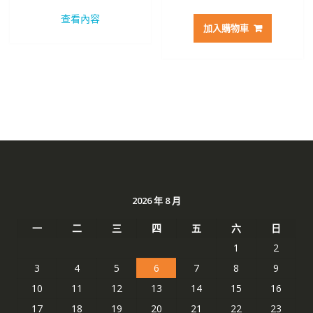
始
前
價
價
查看內容
價
價
格：
格：
加入購物車
格：
格：
NT$ 2,207。
NT$ 1,172。
NT$ 2,928。
NT$ 
2026 年 8 月
一
二
三
四
五
六
日
1
2
3
4
5
6
7
8
9
10
11
12
13
14
15
16
17
18
19
20
21
22
23