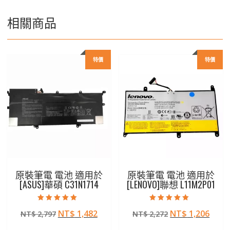
相關商品
特價
特價
原裝筆電 電池 適用於
原裝筆電 電池 適用於
[ASUS]華碩 C31N1714
[LENOVO]聯想 L11M2P01
評分
評分
原
目
原
目
NT$
1,482
NT$
1,206
NT$
2,797
NT$
2,272
5.00
5.00
滿分 5
滿分 5
始
前
始
前