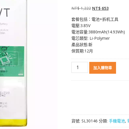
已有
位顧客進
行評分
原
目
NT$
1,222
NT$
653
始
前
套餐包括：電池+拆机工具
價
價
電壓:3.85V
格：
格：
電池容量:3880mAh(14.93Wh)
NT$ 1,222。
NT$ 653。
電芯類型: Li-Polymer
產品狀態:新
保質期:12月
原
加入購物車
裝
電
池
BLP645
適
用
於
OPPO
貨號:
SL30146
分類:
手機電池
,
R11S
Plus