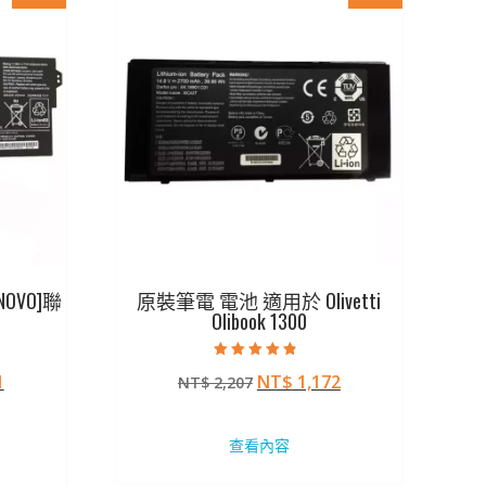
OVO]聯
原裝筆電 電池 適用於 Olivetti
Olibook 1300
評分
目
原
目
1
NT$
1,172
NT$
2,207
4.50
滿分 5
前
始
前
價
價
價
查看內容
格：
格：
格：
28。
NT$ 1,551。
NT$ 2,207。
NT$ 1,172。