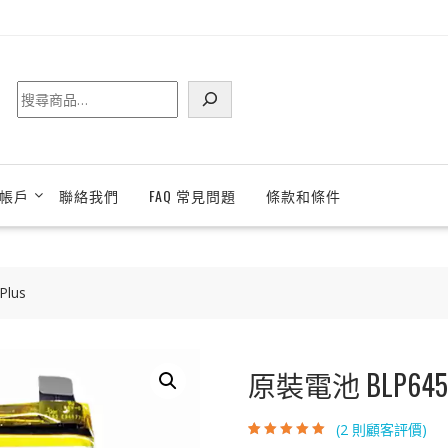
搜
尋
帳戶
聯絡我們
FAQ 常見問題
條款和條件
lus
原裝電池 BLP645 適
(
2
則顧客評價)
評分
2
5.00
/ 5，