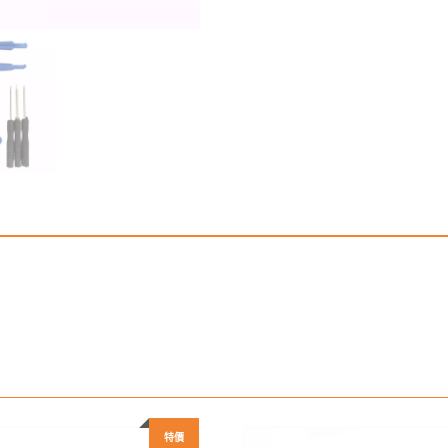
數
量
特價