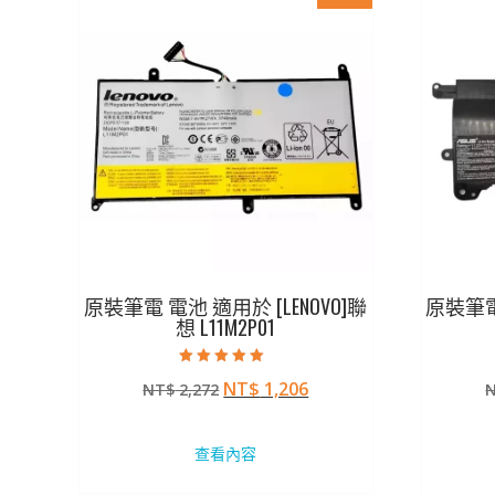
原裝筆電 電池 適用於 [LENOVO]聯
原裝筆電
想 L11M2P01
評分
原
目
NT$
1,206
NT$
2,272
5.00
滿分 5
始
前
價
價
查看內容
格：
格：
NT$ 2,272。
NT$ 1,206。