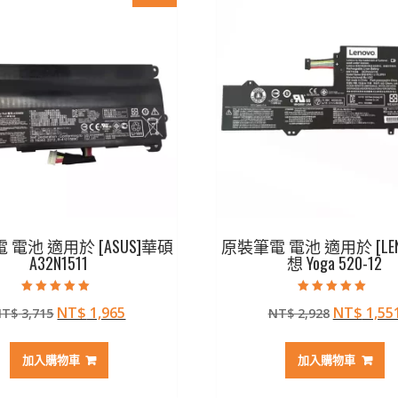
 電池 適用於 [ASUS]華碩
原裝筆電 電池 適用於 [LEN
A32N1511
想 Yoga 520-12
評分
評分
原
目
原
NT$
1,965
NT$
1,55
NT$
3,715
NT$
2,928
5.00
5.00
滿分 5
滿分 5
始
前
始
價
價
價
加入購物車
加入購物車
格：
格：
格：
NT$ 3,715。
NT$ 1,965。
NT$ 2,9