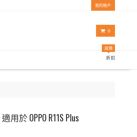
我的賬戶
0
減價
折扣
用於 OPPO R11S Plus