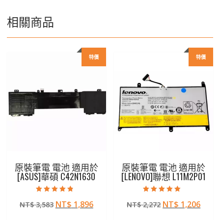
相關商品
特價
特價
原裝筆電 電池 適用於
原裝筆電 電池 適用於
[ASUS]華碩 C42N1630
[LENOVO]聯想 L11M2P01
評分
評分
原
目
原
目
NT$
1,896
NT$
1,206
NT$
3,583
NT$
2,272
4.50
5.00
滿分 5
滿分 5
始
前
始
前