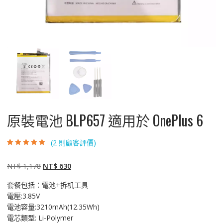
原裝電池 BLP657 適用於 OnePlus 6
(
2
則顧客評價)
評分
2
5.00
/ 5，
已有
位顧客進
行評分
原
目
NT$
1,178
NT$
630
始
前
套餐包括：電池+拆机工具
價
價
電壓:3.85V
格：
格：
電池容量:3210mAh(12.35Wh)
NT$ 1,178。
NT$ 630。
電芯類型: Li-Polymer