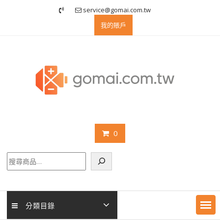
Skip
service@gomai.com.tw
to
我的賬戶
content
0
搜
尋
分類目錄