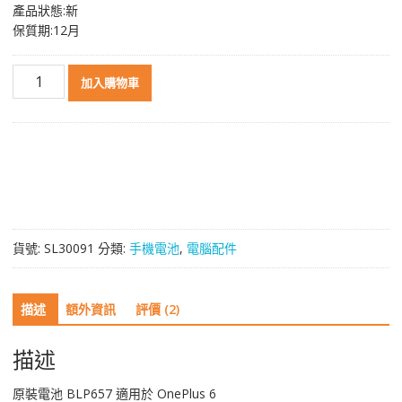
產品狀態:新
保質期:12月
原
加入購物車
裝
電
池
BLP657
適
用
於
OnePlus
貨號:
SL30091
分類:
手機電池
,
電腦配件
6
數
量
描述
額外資訊
評價 (2)
描述
原裝電池 BLP657 適用於 OnePlus 6