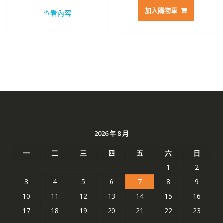
價
價
價
價
加入購物車
查看內容
格：
格：
格：
格：
NT$ 2,207。
NT$ 1,172。
NT$ 2,272。
NT$ 
2026 年 8 月
一
二
三
四
五
六
日
1
2
3
4
5
6
7
8
9
10
11
12
13
14
15
16
17
18
19
20
21
22
23