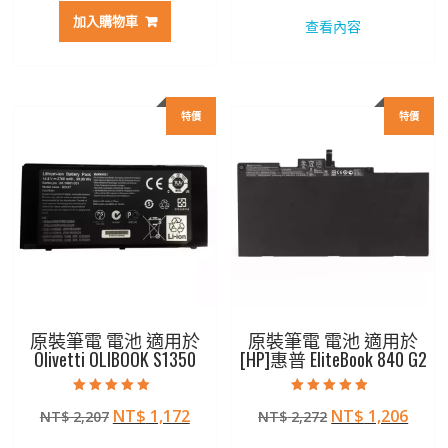
價
價
價
價
加入購物車
查看內容
格：
格：
格：
格：
NT$ 3,583。
NT$ 1,896。
NT$ 2,272。
NT$ 
特價
特價
原裝筆電 電池 適用於
原裝筆電 電池 適用於
Olivetti OLIBOOK S1350
[HP]惠普 EliteBook 840 G2
評分
評分
原
目
原
目
NT$
1,172
NT$
1,206
NT$
2,207
NT$
2,272
5.00
4.50
滿分 5
滿分 5
始
前
始
前