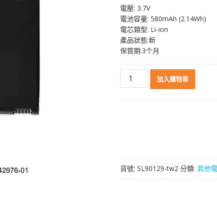
電壓: 3.7V
價
價
電池容量: 580mAh (2.14Wh)
格：
格：
電芯類型: Li-ion
NT$ 1,419。
NT$ 1,0
產品狀態:新
保質期:3个月
原
加入購物車
裝
電
池
BMW
car
keys
5/6/7
GT
貨號:
SL90129-tw2
分類:
其他
數
量