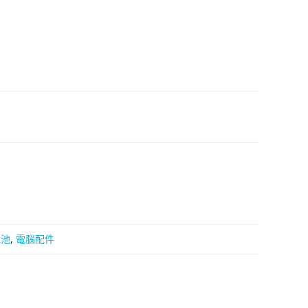
91。
電池
,
電腦配件