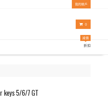
我的賬戶
0
減價
折扣
eys 5/6/7 GT