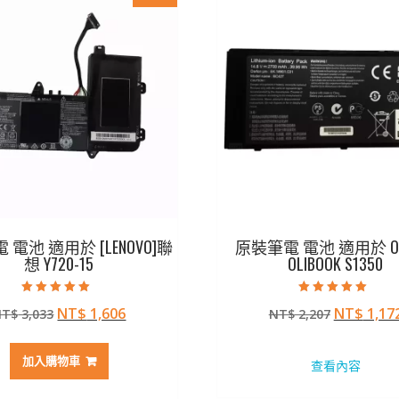
電池 適用於 [LENOVO]聯
原裝筆電 電池 適用於 Oliv
想 Y720-15
OLIBOOK S1350
評分
評分
原
目
原
NT$
1,606
NT$
1,17
NT$
3,033
NT$
2,207
5.00
5.00
滿分 5
滿分 5
始
前
始
價
價
價
加入購物車
查看內容
格：
格：
格：
NT$ 3,033。
NT$ 1,606。
NT$ 2,2