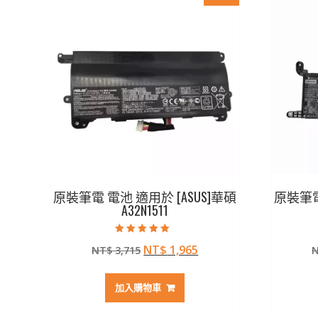
原裝筆電 電池 適用於 [ASUS]華碩
原裝筆電 
A32N1511
評分
原
目
NT$
1,965
NT$
3,715
5.00
滿分 5
始
前
價
價
加入購物車
格：
格：
NT$ 3,715。
NT$ 1,965。