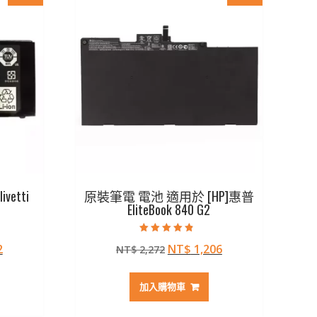
etti
原裝筆電 電池 適用於 [HP]惠普
EliteBook 840 G2
評分
目
原
目
2
NT$
1,206
NT$
2,272
4.50
滿分 5
前
始
前
價
價
價
加入購物車
格：
格：
格：
07。
NT$ 1,172。
NT$ 2,272。
NT$ 1,206。