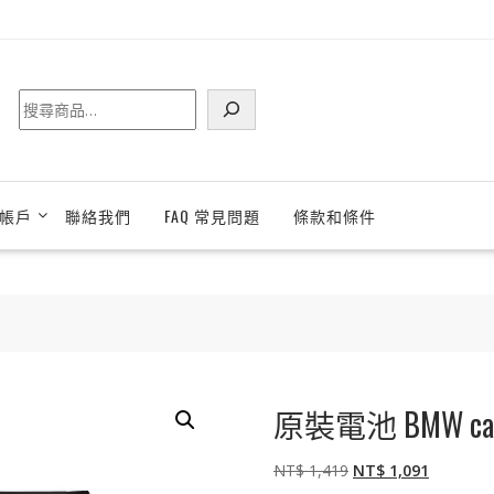
搜
尋
帳戶
聯絡我們
FAQ 常見問題
條款和條件
原裝電池 BMW car k
原
目
NT$
1,419
NT$
1,091
始
前