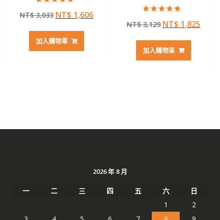
評分
原
目
NT$
1,606
NT$
3,033
5.00
評分
滿分 5
原
目
NT$
1,825
始
前
NT$
3,129
5.00
滿分 5
始
前
價
價
加入購物車
價
價
格：
格：
加入購物車
格：
格：
NT$ 3,033。
NT$ 1,606。
NT$ 3,129。
NT$ 
2026 年 8 月
一
二
三
四
五
六
日
1
2
3
4
5
6
7
8
9