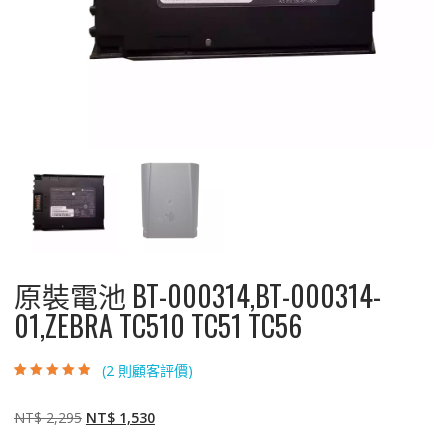
原裝電池 BT-000314,BT-000314-
01,ZEBRA TC510 TC51 TC56
(
2
則顧客評價)
評分
2
4.50
/
5，已有
位顧
客進行評分
原
目
NT$
2,295
NT$
1,530
始
前