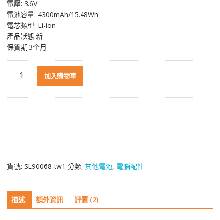
電壓: 3.6V
價
價
電池容量: 4300mAh/15.48Wh
格：
格：
電芯類型: Li-ion
NT$ 2,295。
NT$ 1,530。
產品狀態:新
保質期:3个月
原
加入購物車
裝
電
池
BT-
000314,BT-
000314-
01,ZEBRA
TC510
貨號:
SL90068-tw1
分類:
其他電池
,
電腦配件
TC51
TC56
數
描述
額外資訊
評價 (2)
量