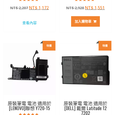
評分
評分
原
目
原
目
NT$
1,172
NT$
1,551
NT$
2,207
NT$
2,928
4.50
5.00
滿分 5
滿分 5
始
前
始
前
價
價
價
價
加入購物車
查看內容
格：
格：
格：
格：
NT$ 2,207。
NT$ 1,172。
NT$ 2,928。
NT$ 
特價
特價
原裝筆電 電池 適用於
原裝筆電 電池 適用於
[LENOVO]聯想 Y720-15
[DELL] 戴爾 Latitude 12
7202