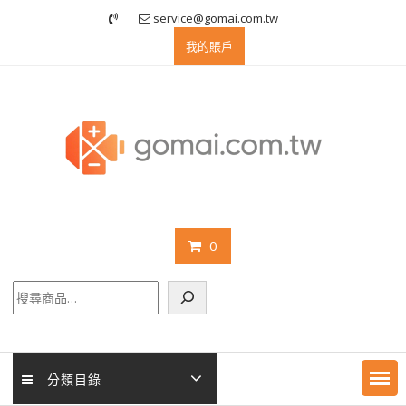
Skip
service@gomai.com.tw
to
我的賬戶
content
0
搜
尋
分類目錄