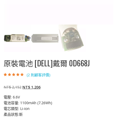
原裝電池 [DELL]戴爾 0D668J
(
2
則顧客評價)
評分
2
5.00
/ 5，
已有
位顧客進
行評分
原
目
NT$
2,152
NT$
1,206
始
前
電壓: 6.6V
價
價
電池容量: 1100mAh (7.26Wh)
格：
格：
電芯類型: Li-ion
NT$ 2,152。
NT$ 1,206。
產品狀態:新