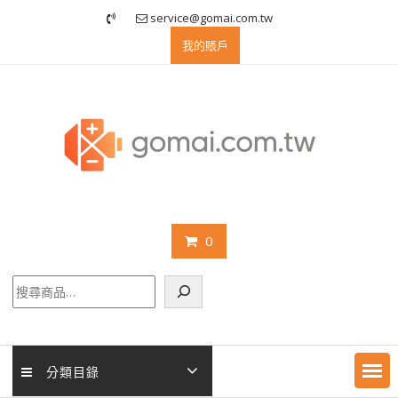
Skip
service@gomai.com.tw
to
我的賬戶
content
0
搜
尋
分類目錄