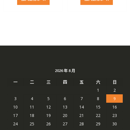
格：
格：
格：
格：
NT$ 2,797。
NT$ 1,482。
NT$ 3,033。
NT$ 
2026 年 8 月
一
二
三
四
五
六
日
1
2
3
4
5
6
7
8
9
10
11
12
13
14
15
16
17
18
19
20
21
22
23
24
25
26
27
28
29
30