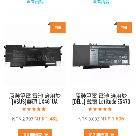
查看內容
查看內容
格：
格：
格：
格：
NT$ 2,469。
NT$ 1,310。
NT$ 2,272。
NT$ 
特價
特價
原裝筆電 電池 適用於
原裝筆電 電池 適用於
[ASUS]華碩 UX461UA
[DELL] 戴爾 Latitude E5470
評分
評分
原
目
原
目
NT$
1,482
NT$
1,606
NT$
2,797
NT$
3,033
5.00
5.00
滿分 5
滿分 5
始
前
始
前
價
價
價
價
加入購物車
加入購物車