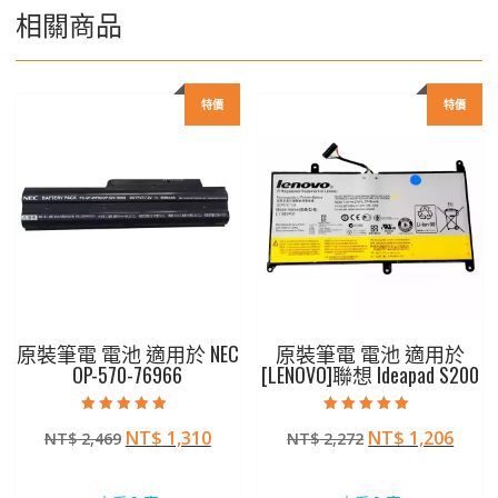
相關商品
特價
特價
原裝筆電 電池 適用於 NEC
原裝筆電 電池 適用於
OP-570-76966
[LENOVO]聯想 Ideapad S200
評分
評分
原
目
原
目
NT$
1,310
NT$
1,206
NT$
2,469
NT$
2,272
5.00
5.00
滿分 5
滿分 5
始
前
始
前
價
價
價
價