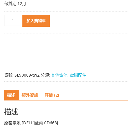
保質期:12月
原
加入購物車
裝
電
池
[DELL]
戴
爾
0D668J
數
貨號:
SL90009-tw2
分類:
其他電池
,
電腦配件
量
描述
額外資訊
評價 (2)
描述
原裝電池 [DELL]戴爾 0D668J