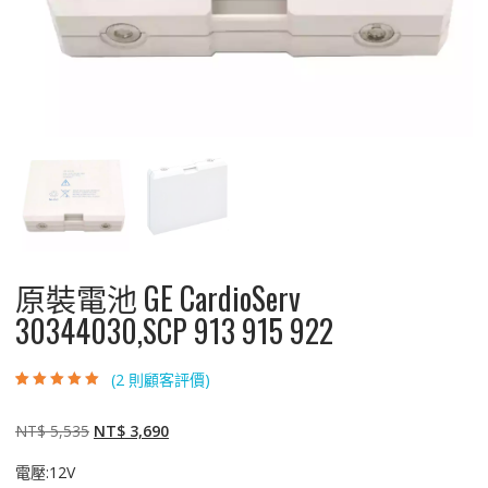
原裝電池 GE CardioServ
30344030,SCP 913 915 922
(
2
則顧客評價)
評分
2
5.00
/ 5，
已有
位顧客進
行評分
原
目
NT$
5,535
NT$
3,690
始
前
電壓:12V
價
價