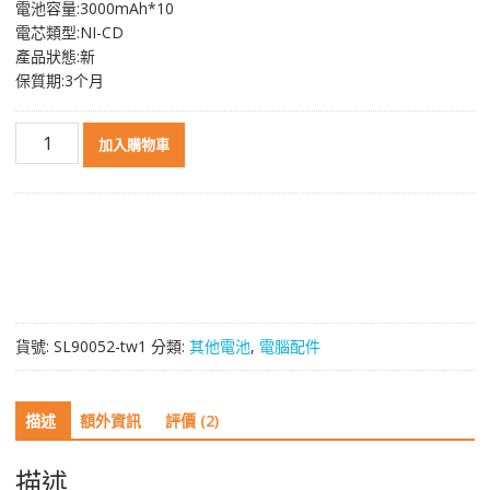
電池容量:3000mAh*10
格：
格：
電芯類型:NI-CD
NT$ 5,535。
NT$ 3,690。
產品狀態:新
保質期:3个月
原
加入購物車
裝
電
池
GE
CardioServ
30344030,SCP
913
915
貨號:
SL90052-tw1
分類:
其他電池
,
電腦配件
922
數
量
描述
額外資訊
評價 (2)
描述