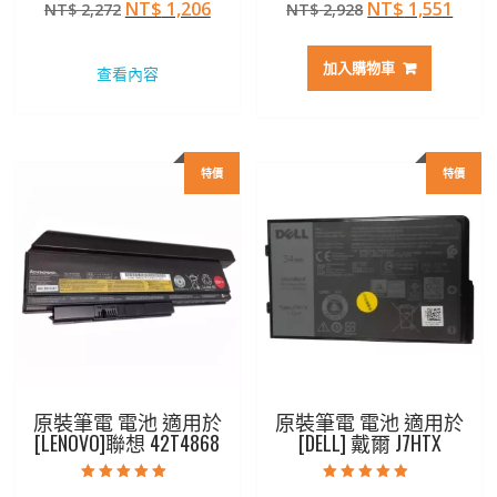
原
目
原
目
NT$
1,206
NT$
1,551
NT$
2,272
NT$
2,928
5.00
5.00
滿分 5
滿分 5
始
前
始
前
價
價
價
價
加入購物車
查看內容
格：
格：
格：
格：
NT$ 2,272。
NT$ 1,206。
NT$ 2,928。
NT$ 
特價
特價
原裝筆電 電池 適用於
原裝筆電 電池 適用於
[LENOVO]聯想 42T4868
[DELL] 戴爾 J7HTX
評分
評分