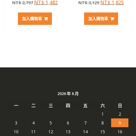
原
目
原
目
NT$
1,482
NT$
1,825
NT$
2,797
NT$
3,129
5.00
4.50
滿分 5
滿分 5
始
前
始
前
價
價
價
價
加入購物車
加入購物車
格：
格：
格：
格：
NT$ 2,797。
NT$ 1,482。
NT$ 3,129。
NT$ 
2026 年 8 月
一
二
三
四
五
六
日
1
2
3
4
5
6
7
8
9
10
11
12
13
14
15
16