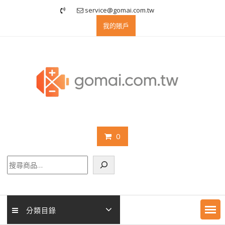
Skip
service@gomai.com.tw
to
我的賬戶
content
0
搜
尋
分類目錄